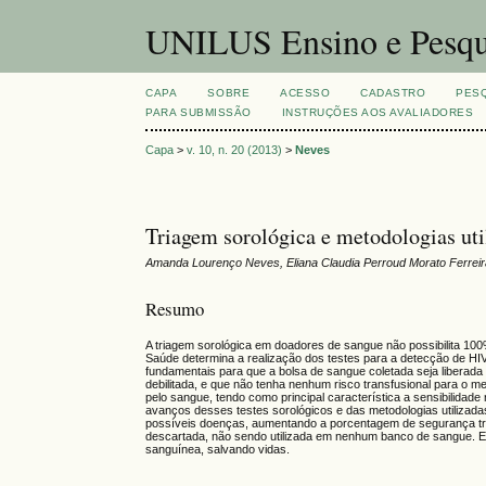
UNILUS Ensino e Pesqu
CAPA
SOBRE
ACESSO
CADASTRO
PES
PARA SUBMISSÃO
INSTRUÇÕES AOS AVALIADORES
Capa
>
v. 10, n. 20 (2013)
>
Neves
Triagem sorológica e metodologias ut
Amanda Lourenço Neves, Eliana Claudia Perroud Morato Ferrei
Resumo
A triagem sorológica em doadores de sangue não possibilita 100
Saúde determina a realização dos testes para a detecção de HIV I
fundamentais para que a bolsa de sangue coletada seja liberad
debilitada, e que não tenha nenhum risco transfusional para o m
pelo sangue, tendo como principal característica a sensibilida
avanços desses testes sorológicos e das metodologias utilizadas
possíveis doenças, aumentando a porcentagem de segurança tran
descartada, não sendo utilizada em nenhum banco de sangue. Ess
sanguínea, salvando vidas.