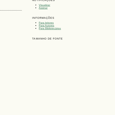
NOTIFICAÇÕES
Visualizar
Assinar
INFORMAÇÕES
Para leitores
Para Autores
Para Bibliotecários
TAMANHO DE FONTE