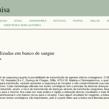
isa
QUISA
ATUAL
ANTERIORES
NOTÍCIAS
PORTAL
UNILUS
I
DIRETRIZES PARA AUTORES
ilizadas em banco de sangue
ra
% de segurança quanto à possibilidade de transmissão de agentes infecto-contagiosos. O Mi
/II, Hepatites B e C, Doença de Chagas, Sífilis, HTLV I/II, Malária e Citomegalovírus, o qua
a para transfusão, visando aumentar a segurança do receptor e não comprometendo sua saú
esmo. Cada metodologia utilizada nos testes sorológicos tem o principio de detectar doenças
de reduzindo, assim, o risco de transmissão de doenças através da transfusão sanguínea. At
 para o mesmo, fica cada vez mais prático e rápido a obtenção desses resultados e mais fác
sfusional e com baixos riscos para o receptor. Caso algum resultado for reagente, a bolsa
es testes sorológicos são importantes, pois é a partir deles que a bolsa será liberada par