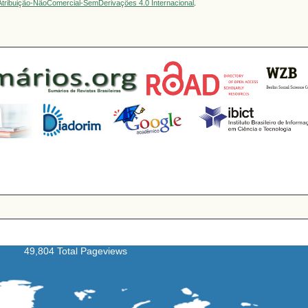
tribuição-NãoComercial-SemDerivações 4.0 Internacional
.
49,804 Total Pageviews