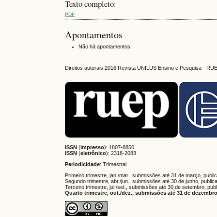
Texto completo:
PDF
Apontamentos
Não há apontamentos.
Direitos autorais 2016 Revista UNILUS Ensino e Pesquisa - RU
ISSN
(
impresso
): 1807-8850
ISSN
(
eletrônico
):
2318-2083
Periodicidade
: Trimestral
Primeiro trimestre, jan./mar., submissões até 31 de março, publi
Segundo trimestre, abr./jun., submissões até 30 de junho, public
Terceiro trimestre, jul./set., submissões até 30 de setembro, pub
Quarto trimestre, out./dez., submissões até 31 de dezembro,