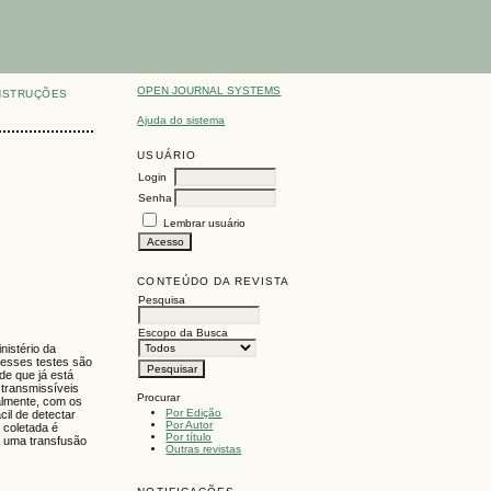
OPEN JOURNAL SYSTEMS
NSTRUÇÕES
Ajuda do sistema
USUÁRIO
Login
Senha
Lembrar usuário
CONTEÚDO DA REVISTA
Pesquisa
Escopo da Busca
nistério da
l esses testes são
de que já está
 transmissíveis
Procurar
ualmente, com os
Por Edição
il de detectar
Por Autor
 coletada é
Por título
a uma transfusão
Outras revistas