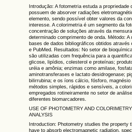
Introdução: A fotometria estuda a propriedade
possuem de absorver radiações eletromagnétic
elemento, sendo possível obter valores da co
interesse. A colorimetria é um segmento da fo
concentração de soluções através da mensur
determinado comprimento de onda. Método: A re
bases de dados bibliográficos obtidos atrav
e PubMed. Resultados: No setor de bioquímica c
são utilizadas com frequência para a quantifi
glicose, lipídios, colesterol e proteínas; prod
uréia e amônia; enzimas como amilase, fosfatas
aminotransferases e lactato desidrogenase; 
bilirrubina; e os íons cálcio, fósforo, magnésio
métodos simples, rápidos e sensíveis, a colori
empregados rotineiramente no setor de análise
diferentes biomarcadores.
USE OF PHOTOMETRY AND COLORIMETRY 
ANALYSIS
Introduction: Photometry studies the property 
have to absorb electromagnetic radiation, spec