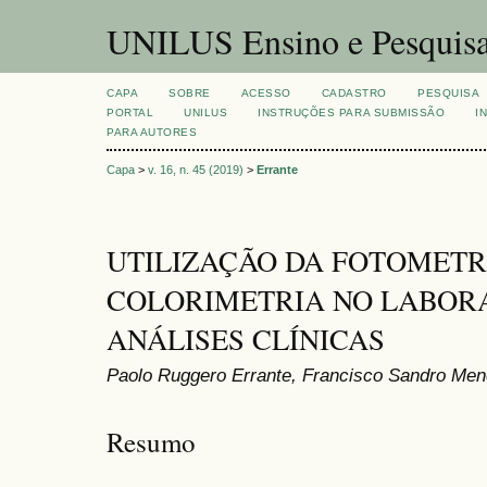
UNILUS Ensino e Pesquis
CAPA
SOBRE
ACESSO
CADASTRO
PESQUISA
PORTAL
UNILUS
INSTRUÇÕES PARA SUBMISSÃO
I
PARA AUTORES
Capa
>
v. 16, n. 45 (2019)
>
Errante
UTILIZAÇÃO DA FOTOMETR
COLORIMETRIA NO LABOR
ANÁLISES CLÍNICAS
Paolo Ruggero Errante, Francisco Sandro Me
Resumo