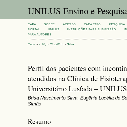
UNILUS Ensino e Pesquis
CAPA
SOBRE
ACESSO
CADASTRO
PESQUISA
PORTAL
UNILUS
INSTRUÇÕES PARA SUBMISSÃO
I
PARA AUTORES
Capa
>
v. 10, n. 21 (2013)
>
Silva
Perfil dos pacientes com incontin
atendidos na Clínica de Fisioter
Universitário Lusíada – UNILUS
Brisa Nascimento Silva, Eugênia Lucélia de Se
Simão
Resumo