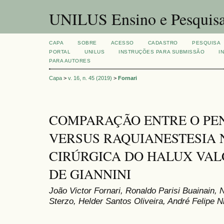
UNILUS Ensino e Pesquis
CAPA
SOBRE
ACESSO
CADASTRO
PESQUISA
PORTAL
UNILUS
INSTRUÇÕES PARA SUBMISSÃO
I
PARA AUTORES
Capa
>
v. 16, n. 45 (2019)
>
Fornari
COMPARAÇÃO ENTRE O PE
VERSUS RAQUIANESTESIA
CIRÚRGICA DO HALUX VAL
DE GIANNINI
João Victor Fornari, Ronaldo Parisi Buainain,
Sterzo, Helder Santos Oliveira, André Felipe 