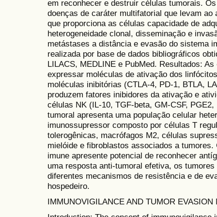
em reconhecer e destruir células tumorais. O
doenças de caráter multifatorial que levam a
que proporciona as células capacidade de adqu
heterogeneidade clonal, disseminação e invasã
metástases a distância e evasão do sistema im
realizada por base de dados bibliográficos ob
LILACS, MEDLINE e PubMed. Resultados: As c
expressar moléculas de ativação dos linfócit
moléculas inibitórias (CTLA-4, PD-1, BTLA, L
produzem fatores inibidores da ativação e ativ
células NK (IL-10, TGF-beta, GM-CSF, PGE2,
tumoral apresenta uma população celular het
imunossupressor composto por células T regula
tolerogênicas, macrófagos M2, células supres
mielóide e fibroblastos associados a tumores
imune apresente potencial de reconhecer antíg
uma resposta anti-tumoral efetiva, os tumore
diferentes mecanismos de resistência e de ev
hospedeiro.
IMMUNOVIGILANCE AND TUMOR EVASION