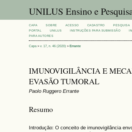
UNILUS Ensino e Pesquis
CAPA
SOBRE
ACESSO
CADASTRO
PESQUISA
PORTAL
UNILUS
INSTRUÇÕES PARA SUBMISSÃO
I
PARA AUTORES
Capa
>
v. 17, n. 46 (2020)
>
Errante
IMUNOVIGILÂNCIA E MECA
EVASÃO TUMORAL
Paolo Ruggero Errante
Resumo
Introdução: O conceito de imunovigilância en