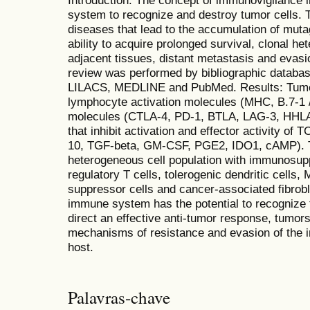
Introduction: The concept of immunovigilance i
system to recognize and destroy tumor cells. T
diseases that lead to the accumulation of muta
ability to acquire prolonged survival, clonal he
adjacent tissues, distant metastasis and eva
review was performed by bibliographic databas
LILACS, MEDLINE and PubMed. Results: Tumor 
lymphocyte activation molecules (MHC, B.7-1 / 
molecules (CTLA-4, PD-1, BTLA, LAG-3, HHLA2
that inhibit activation and effector activity of
10, TGF-beta, GM-CSF, PGE2, IDO1, cAMP). T
heterogeneous cell population with immunosu
regulatory T cells, tolerogenic dendritic cell
suppressor cells and cancer-associated fibrobl
immune system has the potential to recognize
direct an effective anti-tumor response, tumors
mechanisms of resistance and evasion of the
host.
Palavras-chave