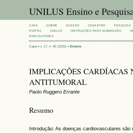
UNILUS Ensino e Pesquis
CAPA
SOBRE
ACESSO
CADASTRO
PESQUISA
PORTAL
UNILUS
INSTRUÇÕES PARA SUBMISSÃO
I
PARA AUTORES
Capa
>
v. 17, n. 46 (2020)
>
Errante
IMPLICAÇÕES CARDÍACAS 
ANTITUMORAL
Paolo Ruggero Errante
Resumo
Introdução: As doenças cardiovasculares são