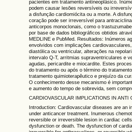
pacientes em tratamento antineoplásico. Inúm
podem causar lesões reversíveis ou irreversív
a disfunção cardiomiócita ou a morte. A disfun
coração pode ser irreversível para antracicli
anticorpos monoclonais, como o trastuzumabe. 
por base de dados bibliográficos obtidos atra
MEDLINE e PubMed. Resultados: Inúmeros age
envolvidos com implicações cardiovasculares, 
diastólica ou ventricular, alterações na repolar
intervalo Q-T, arritmias supraventriculares e 
agudas, pericardite e miocardite. Estes proce
do tratamento ou após o término do tratament
tratamento quimioterapêutico e prejuízo da cu
O conhecimento desse mecanismo é importante
e aumento do tempo de sobrevida, sem compro
CARDIOVASCULAR IMPLICATIONS IN ANTI
Introduction: Cardiovascular diseases are an i
under anticancer treatment. Inumerous chemo
reversible or irreversible lesion in cardiac cell
dysfunction or death. The dysfunction of cardia