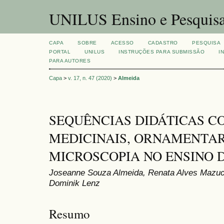
UNILUS Ensino e Pesquis
CAPA
SOBRE
ACESSO
CADASTRO
PESQUISA
PORTAL
UNILUS
INSTRUÇÕES PARA SUBMISSÃO
I
PARA AUTORES
Capa
>
v. 17, n. 47 (2020)
>
Almeida
SEQUÊNCIAS DIDÁTICAS C
MEDICINAIS, ORNAMENTAR
MICROSCOPIA NO ENSINO D
Joseanne Souza Almeida, Renata Alves Mazuco
Dominik Lenz
Resumo