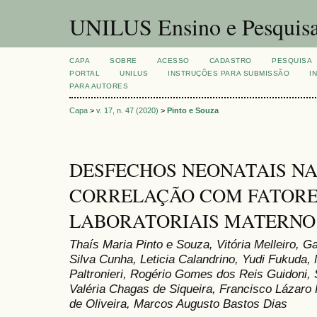
UNILUS Ensino e Pesquis
CAPA
SOBRE
ACESSO
CADASTRO
PESQUISA
PORTAL
UNILUS
INSTRUÇÕES PARA SUBMISSÃO
I
PARA AUTORES
Capa
>
v. 17, n. 47 (2020)
>
Pinto e Souza
DESFECHOS NEONATAIS NA
CORRELAÇÃO COM FATORES
LABORATORIAIS MATERNO
Thaís Maria Pinto e Souza, Vitória Melleiro, Ga
Silva Cunha, Leticia Calandrino, Yudi Fukuda,
Paltronieri, Rogério Gomes dos Reis Guidoni, S
Valéria Chagas de Siqueira, Francisco Lázaro
de Oliveira, Marcos Augusto Bastos Dias