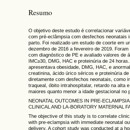
Resumo
O objetivo deste estudo é correlacionar variáve
com pré-eclâmpsia com desfechos neonatais im
parto. Foi realizado um estudo de coorte em u
dezembro de 2016 a fevereiro de 2019. Foram i
com diagnóstico de PE e avaliado valores de ác
IMC≥30, DMG, HAC e proteinúria de 24 horas. 
apresentava obesidade, DMG, HAC, e anormal
creatinina, ácido úrico séricos e proteinúria d
diretamente com desfechos neonatais, como i
traqueal, óbito intrahospitalar, retardo na alta
maiores quanto menor a idade gestacional no p
NEONATAL OUTCOMES IN PRE-ECLAMPSIA
CLINICAL AND LA-BORATORY MATERNAL 
The objective of this study is to correlate clin
with pre-eclampsia with immediate neonatal ou
delivery. A cohort study was conducted at a h