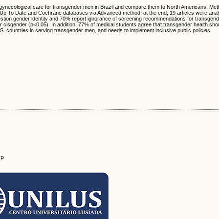
nd gynecological care for transgender men in Brazil and compare them to North Americans. Met
 Up To Date and Cochrane databases via Advanced method; at the end, 19 articles were anal
estion gender identity and 70% report ignorance of screening recommendations for transgend
cisgender (p<0.05). In addition, 77% of medical students agree that transgender health sho
U.S. countries in serving transgender men, and needs to implement inclusive public policies.
EP