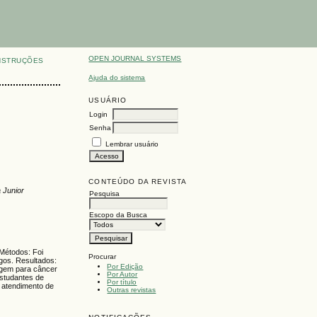
OPEN JOURNAL SYSTEMS
NSTRUÇÕES
Ajuda do sistema
USUÁRIO
Login
Senha
Lembrar usuário
CONTEÚDO DA REVISTA
 Junior
Pesquisa
Escopo da Busca
 Métodos: Foi
Procurar
igos. Resultados:
Por Edição
agem para câncer
Por Autor
estudantes de
Por título
 atendimento de
Outras revistas