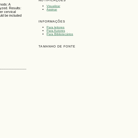
NOTIFICAÇÕES
hods: A
Visualizar
yzed. Results:
Assinar
er cervical
uld be included
INFORMAÇÕES
Para leitores
Para Autores
Para Bibliotecários
TAMANHO DE FONTE