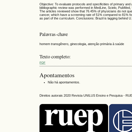
Objective: To evaluate protocols and specificities of primary a
bibliographic review was performed in MedLine, Scielo, PubMed,
The articles reviewed show that 76.45% of physicians do not qu
cancer, which have a screening rate of 51% compared to 81% for 
as part of the curriculum. Conclusions: Brazil is lagging behind 
Palavras-chave
homem transgênero, ginecologia, atenção primária à saúde
Texto completo:
PDF
Apontamentos
Não há apontamentos.
Direitos autorais 2020 Revista UNILUS Ensino e Pesquisa - RU