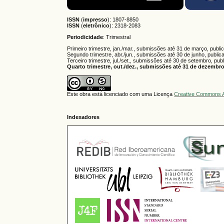
ISSN
(
impresso
): 1807-8850
ISSN
(
eletrônico
):
2318-2083
Periodicidade
: Trimestral
Primeiro trimestre, jan./mar., submissões até 31 de março, publi
Segundo trimestre, abr./jun., submissões até 30 de junho, public
Terceiro trimestre, jul./set., submissões até 30 de setembro, pub
Quarto trimestre, out./dez., submissões até 31 de dezembro,
Este obra está licenciado com uma Licença
Creative Commons A
Indexadores