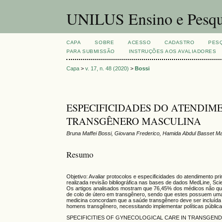
UNILUS Ensino e Pesqu
CAPA
SOBRE
ACESSO
CADASTRO
PES
PARA SUBMISSÃO
INSTRUÇÕES AOS AVALIADORES
Capa
>
v. 17, n. 48 (2020)
>
Bossi
ESPECIFICIDADES DO ATENDI
TRANSGÊNERO MASCULINA
Bruna Maffei Bossi, Giovana Frederico, Hamida Abdul Basset Ma
Resumo
Objetivo: Avaliar protocolos e especificidades do atendimento 
realizada revisão bibliográfica nas bases de dados MedLine, Sc
Os artigos analisados mostram que 76,45% dos médicos não qu
de colo de útero em transgênero, sendo que estes possuem uma
medicina concordam que a saúde transgênero deve ser incluída 
homens transgênero, necessitando implementar políticas pública
SPECIFICITIES OF GYNECOLOGICAL CARE IN TRANSGEN