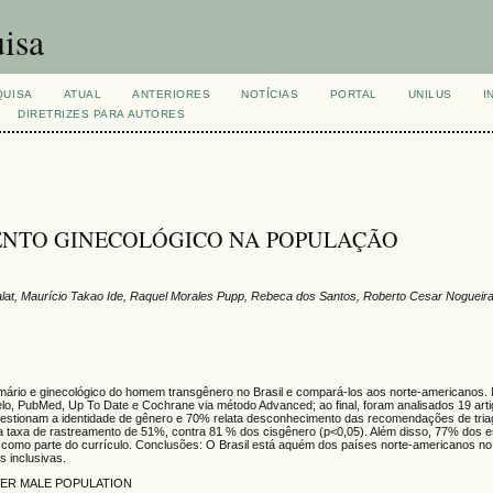
isa
QUISA
ATUAL
ANTERIORES
NOTÍCIAS
PORTAL
UNILUS
I
DIRETRIZES PARA AUTORES
MENTO GINECOLÓGICO NA POPULAÇÃO
lat, Maurício Takao Ide, Raquel Morales Pupp, Rebeca dos Santos, Roberto Cesar Nogueira
primário e ginecológico do homem transgênero no Brasil e compará-los aos norte-americanos.
ielo, PubMed, Up To Date e Cochrane via método Advanced; ao final, foram analisados 19 art
estionam a identidade de gênero e 70% relata desconhecimento das recomendações de tri
 taxa de rastreamento de 51%, contra 81 % dos cisgênero (p<0,05). Além disso, 77% dos 
como parte do currículo. Conclusões: O Brasil está aquém dos países norte-americanos no
s inclusivas.
DER MALE POPULATION