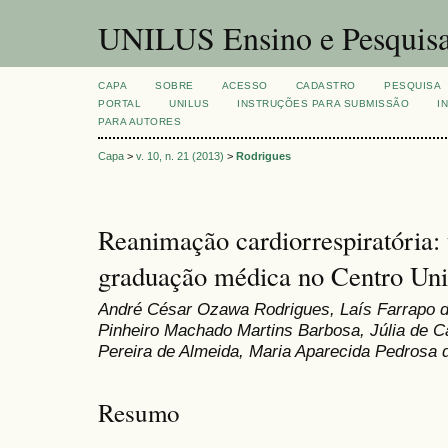
UNILUS Ensino e Pesquis
CAPA
SOBRE
ACESSO
CADASTRO
PESQUISA
PORTAL
UNILUS
INSTRUÇÕES PARA SUBMISSÃO
I
PARA AUTORES
Capa
>
v. 10, n. 21 (2013)
>
Rodrigues
Reanimação cardiorrespiratória:
graduação médica no Centro Univ
André César Ozawa Rodrigues, Laís Farrapo d
Pinheiro Machado Martins Barbosa, Júlia de Ca
Pereira de Almeida, Maria Aparecida Pedrosa 
Resumo