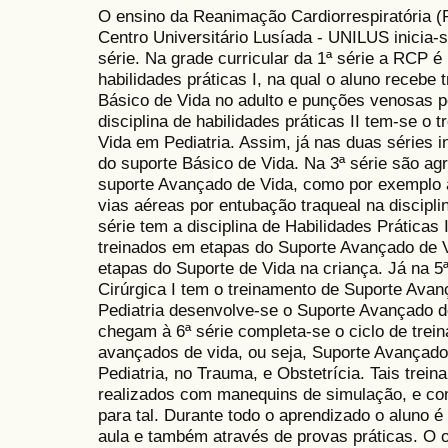
O ensino da Reanimação Cardiorrespiratória 
Centro Universitário Lusíada - UNILUS inicia-s
série. Na grade curricular da 1ª série a RCP é 
habilidades práticas I, na qual o aluno recebe 
Básico de Vida no adulto e punções venosas per
disciplina de habilidades práticas II tem-se o
Vida em Pediatria. Assim, já nas duas séries i
do suporte Básico de Vida. Na 3ª série são a
suporte Avançado de Vida, como por exemplo a
vias aéreas por entubação traqueal na disciplin
série tem a disciplina de Habilidades Práticas
treinados em etapas do Suporte Avançado de 
etapas do Suporte de Vida na criança. Já na 5ª
Cirúrgica I tem o treinamento de Suporte Ava
Pediatria desenvolve-se o Suporte Avançado d
chegam à 6ª série completa-se o ciclo de trei
avançados de vida, ou seja, Suporte Avançado
Pediatria, no Trauma, e Obstetrícia. Tais tre
realizados com manequins de simulação, e co
para tal. Durante todo o aprendizado o aluno é
aula e também através de provas práticas. O o