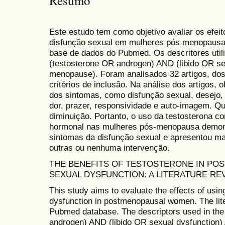
Resumo
Este estudo tem como objetivo avaliar os efeit
disfunção sexual em mulheres pós menopausa. A
base de dados do Pubmed. Os descritores util
(testosterone OR androgen) AND (libido OR se
menopause). Foram analisados 32 artigos, do
critérios de inclusão. Na análise dos artigos
dos sintomas, como disfunção sexual, desejo, 
dor, prazer, responsividade e auto-imagem. 
diminuição. Portanto, o uso da testosterona 
hormonal nas mulheres pós-menopausa demons
sintomas da disfunção sexual e apresentou ma
outras ou nenhuma intervenção.
THE BENEFITS OF TESTOSTERONE IN P
SEXUAL DYSFUNCTION: A LITERATURE RE
This study aims to evaluate the effects of usi
dysfunction in postmenopausal women. The lit
Pubmed database. The descriptors used in the
androgen) AND (libido OR sexual dysfunction)