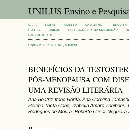
UNILUS Ensino e Pesquis
CAPA
SOBRE
ACESSO
CADASTRO
PESQUISA
PORTAL
UNILUS
INSTRUÇÕES PARA SUBMISSÃO
I
PARA AUTORES
Capa
>
v. 17, n. 48 (2020)
>
Horita
BENEFÍCIOS DA TESTOSTE
PÓS-MENOPAUSA COM DIS
UMA REVISÃO LITERÁRIA
Ana Beatriz Itano Horita, Ana Carolina Tamashi
Helena Tricta Cano, Izabella Amaro Zaniboni, J
Rodrigues de Moura, Roberto Cesar Nogueira 