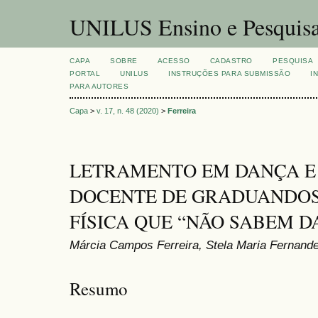
UNILUS Ensino e Pesquis
CAPA
SOBRE
ACESSO
CADASTRO
PESQUISA
PORTAL
UNILUS
INSTRUÇÕES PARA SUBMISSÃO
I
PARA AUTORES
Capa
>
v. 17, n. 48 (2020)
>
Ferreira
LETRAMENTO EM DANÇA E
DOCENTE DE GRADUANDOS
FÍSICA QUE “NÃO SABEM 
Márcia Campos Ferreira, Stela Maria Fernand
Resumo