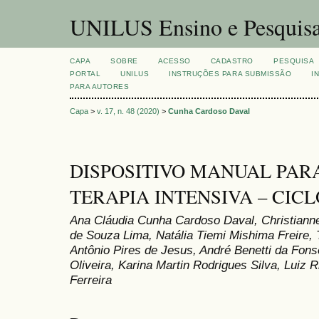
UNILUS Ensino e Pesquis
CAPA
SOBRE
ACESSO
CADASTRO
PESQUISA
PORTAL
UNILUS
INSTRUÇÕES PARA SUBMISSÃO
I
PARA AUTORES
Capa
>
v. 17, n. 48 (2020)
>
Cunha Cardoso Daval
DISPOSITIVO MANUAL PAR
TERAPIA INTENSIVA – CI
Ana Cláudia Cunha Cardoso Daval, Christianne
de Souza Lima, Natália Tiemi Mishima Freire,
Antônio Pires de Jesus, André Benetti da Fon
Oliveira, Karina Martin Rodrigues Silva, Luiz
Ferreira