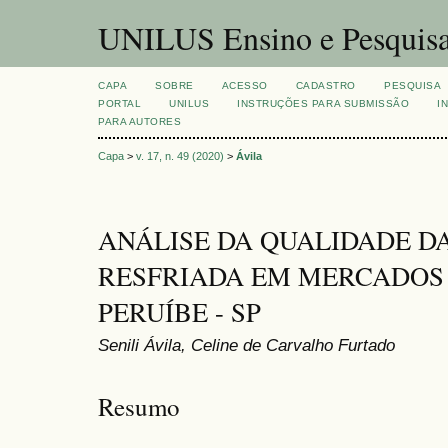
UNILUS Ensino e Pesquis
CAPA
SOBRE
ACESSO
CADASTRO
PESQUISA
PORTAL
UNILUS
INSTRUÇÕES PARA SUBMISSÃO
I
PARA AUTORES
Capa
>
v. 17, n. 49 (2020)
>
Ávila
ANÁLISE DA QUALIDADE D
RESFRIADA EM MERCADOS 
PERUÍBE - SP
Senili Ávila, Celine de Carvalho Furtado
Resumo