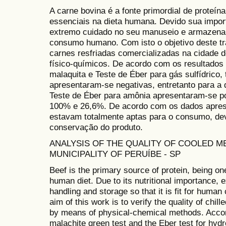
A carne bovina é a fonte primordial de proteín
essenciais na dieta humana. Devido sua import
extremo cuidado no seu manuseio e armazenam
consumo humano. Com isto o objetivo deste tra
carnes resfriadas comercializadas na cidade 
físico-químicos. De acordo com os resultados 
malaquita e Teste de Éber para gás sulfídrico
apresentaram-se negativas, entretanto para a
Teste de Éber para amônia apresentaram-se po
100% e 26,6%. De acordo com os dados aprese
estavam totalmente aptas para o consumo, dev
conservação do produto.
ANALYSIS OF THE QUALITY OF COOLED ME
MUNICIPALITY OF PERUÍBE - SP
Beef is the primary source of protein, being one
human diet. Due to its nutritional importance, 
handling and storage so that it is fit for human
aim of this work is to verify the quality of chill
by means of physical-chemical methods. Accordi
malachite green test and the Eber test for hyd