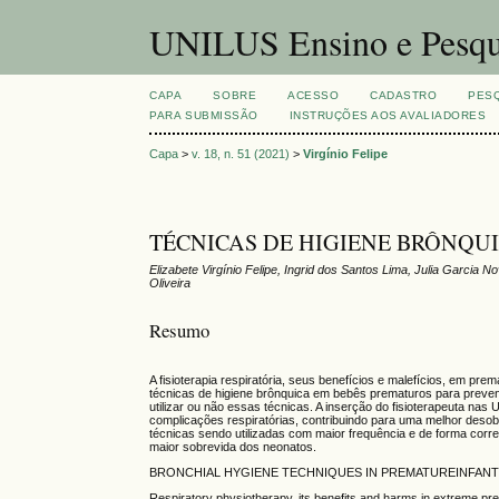
UNILUS Ensino e Pesqu
CAPA
SOBRE
ACESSO
CADASTRO
PES
PARA SUBMISSÃO
INSTRUÇÕES AOS AVALIADORES
Capa
>
v. 18, n. 51 (2021)
>
Virgínio Felipe
TÉCNICAS DE HIGIENE BRÔNQU
Elizabete Virgínio Felipe, Ingrid dos Santos Lima, Julia Garcia
Oliveira
Resumo
A fisioterapia respiratória, seus benefícios e malefícios, em pr
técnicas de higiene brônquica em bebês prematuros para preven
utilizar ou não essas técnicas. A inserção do fisioterapeuta na
complicações respiratórias, contribuindo para uma melhor des
técnicas sendo utilizadas com maior frequência e de forma corre
maior sobrevida dos neonatos.
BRONCHIAL HYGIENE TECHNIQUES IN PREMATUREINFAN
Respiratory physiotherapy, its benefits and harms in extreme pret