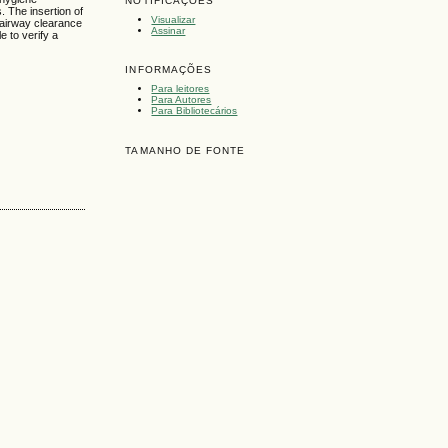
NOTIFICAÇÕES
 The insertion of
Visualizar
r airway clearance
Assinar
e to verify a
INFORMAÇÕES
Para leitores
Para Autores
Para Bibliotecários
TAMANHO DE FONTE