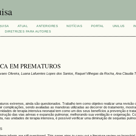
isa
QUISA
ATUAL
ANTERIORES
NOTÍCIAS
PORTAL
UNILUS
I
DIRETRIZES PARA AUTORES
ICA EM PREMATUROS
 Novaes Oliveira, Luana Lafuentes Lopes dos Santos, Raquel Vilhegas da Rocha, Ana Claudia 
ematuros extremos, ainda são questionados. Trabalho tem como objetivo realizar uma revisão d
ir complicações, sendo avaliadas as manobras utilizadas ao decorrer do tratamento, most
s Unidades de terapia intensiva neonatal tem como um dos seus benefícios a prevenção e tra
obstrução das vias aéreas e expansão pulmonar, melhorando sua ventilação e oxigenação. 
ta, nas unidades de terapia intensiva, é possível verificar uma diminuição de sequelas pul
TS
erm infants are still questioned. This paper aims to carry out a literature review on bronchial