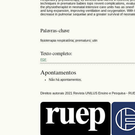
techniques in premature babies tops revent complications, evalu
the physiotherapist in neonatal intensive care units has as oneof 
and lung expansion, improving ventilation and oxygenation. With th
decrease in pulmonar sequelae and a greater survival of neonat
Palavras-chave
fisioterapia respiratória; prematuro; utin
Texto completo:
PDF
Apontamentos
Não há apontamentos.
Direitos autorais 2021 Revista UNILUS Ensino e Pesquisa - RU