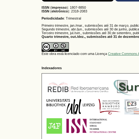
ISSN
(
impresso
): 1807-8850
ISSN
(
eletrônico
):
2318-2083
Periodicidade
: Trimestral
Primeiro trimestre, jan./mar., submissões até 31 de março, publi
Segundo trimestre, abr./jun., submissões até 30 de junho, public
Terceiro trimestre, jul./set., submissões até 30 de setembro, pub
Quarto trimestre, out./dez., submissões até 31 de dezembro,
Este obra está licenciado com uma Licença
Creative Commons A
Indexadores