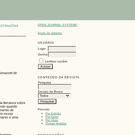
OPEN JOURNAL SYSTEMS
NSTRUÇÕES
Ajuda do sistema
USUÁRIO
Login
Senha
Lembrar usuário
Tomazetti de
CONTEÚDO DA REVISTA
Pesquisa
Escopo da Busca
a literatura sobre
rando quando
Procurar
tamento de
Por Edição
Com essas
Por Autor
monares e uma
Por título
Outras revistas
 hygiene