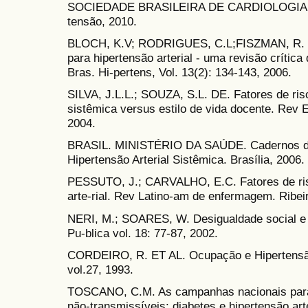
SOCIEDADE BRASILEIRA DE CARDIOLOGIA. VI D
tensão, 2010.
BLOCH, K.V; RODRIGUES, C.L;FISZMAN, R. Epi
para hipertensão arterial - uma revisão crítica d
Bras. Hi-pertens, Vol. 13(2): 134-143, 2006.
SILVA, J.L.L.; SOUZA, S.L. DE. Fatores de risc
sistêmica versus estilo de vida docente. Rev 
2004.
BRASIL. MINISTÉRIO DA SAÚDE. Cadernos de 
Hipertensão Arterial Sistêmica. Brasília, 2006.
PESSUTO, J.; CARVALHO, E.C. Fatores de ris
arte-rial. Rev Latino-am de enfermagem. Ribei
NERI, M.; SOARES, W. Desigualdade social e 
Pu-blica vol. 18: 77-87, 2002.
CORDEIRO, R. ET AL. Ocupação e Hipertensão
vol.27, 1993.
TOSCANO, C.M. As campanhas nacionais para
não-transmissíveis: diabetes e hipertensão arte