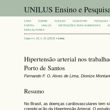
UNILUS Ensino e Pesquis
CAPA
SOBRE
ACESSO
CADASTRO
PESQUISA
PORTAL
UNILUS
INSTRUÇÕES PARA SUBMISSÃO
I
PARA AUTORES
Capa
>
v. 10, n. 21 (2013)
>
Lima
Hipertensão arterial nos trabal
Porto de Santos
Fernando F. O. Alves de Lima, Dionize Montan
Resumo
No Brasil, as doenças cardiovasculares tem si
complicação da Hipertensão Arterial. O estudo 