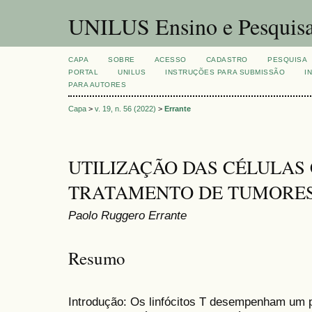
UNILUS Ensino e Pesquis
CAPA
SOBRE
ACESSO
CADASTRO
PESQUISA
PORTAL
UNILUS
INSTRUÇÕES PARA SUBMISSÃO
I
PARA AUTORES
Capa
>
v. 19, n. 56 (2022)
>
Errante
UTILIZAÇÃO DAS CÉLULAS 
TRATAMENTO DE TUMORE
Paolo Ruggero Errante
Resumo
Introdução: Os linfócitos T desempenham um 