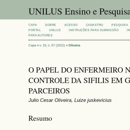
UNILUS Ensino e Pesquis
CAPA
SOBRE
ACESSO
CADASTRO
PESQUISA
PORTAL
UNILUS
INSTRUÇÕES PARA SUBMISSÃO
I
PARA AUTORES
Capa
>
v. 19, n. 57 (2022)
>
Oliveira
O PAPEL DO ENFERMEIRO 
CONTROLE DA SIFILIS EM 
PARCEIROS
Julio Cesar Oliveira, Luize juskevicius
Resumo