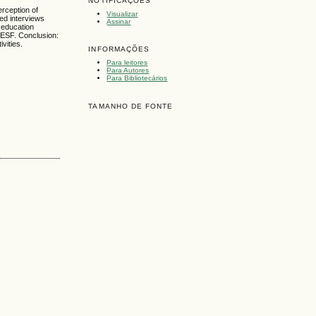
NOTIFICAÇÕES
erception of
Visualizar
red interviews
Assinar
 education
e ESF. Conclusion:
vities.
INFORMAÇÕES
Para leitores
Para Autores
Para Bibliotecários
TAMANHO DE FONTE