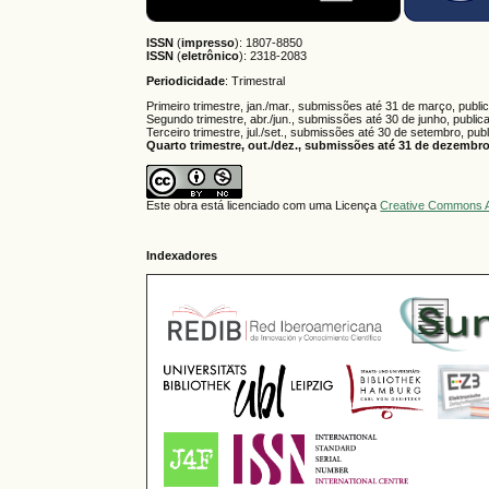
ISSN
(
impresso
): 1807-8850
ISSN
(
eletrônico
):
2318-2083
Periodicidade
: Trimestral
Primeiro trimestre, jan./mar., submissões até 31 de março, publi
Segundo trimestre, abr./jun., submissões até 30 de junho, public
Terceiro trimestre, jul./set., submissões até 30 de setembro, pub
Quarto trimestre, out./dez., submissões até 31 de dezembro,
Este obra está licenciado com uma Licença
Creative Commons A
Indexadores