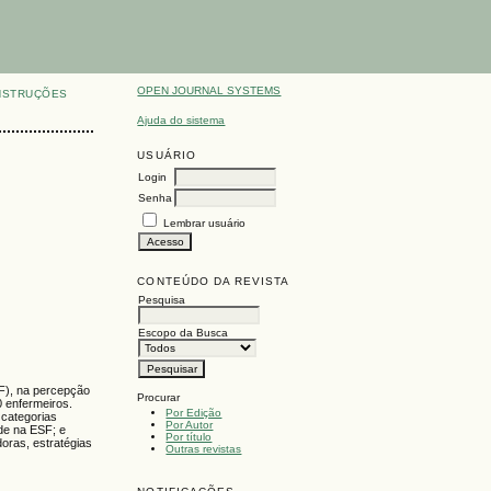
OPEN JOURNAL SYSTEMS
NSTRUÇÕES
Ajuda do sistema
USUÁRIO
Login
Senha
Lembrar usuário
CONTEÚDO DA REVISTA
Pesquisa
Escopo da Busca
SF), na percepção
Procurar
0 enfermeiros.
Por Edição
 categorias
Por Autor
de na ESF; e
Por título
oras, estratégias
Outras revistas