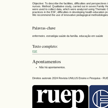
Objective: To describe the facilities, difficulties and perspective
nurses. Method: Qualitative study, carried out in seven Family He
were used to collect data, which were analyzed using Thematic Co
practices in the ESF; difficulties in developing health education
We recommend the use of innovative pedagogical methodologies and
Palavras-chave
enfermeiro. estratégia saúde da família. educação em saúde
Texto completo:
PDF
Apontamentos
Não há apontamentos.
Direitos autorais 2024 Revista UNILUS Ensino e Pesquisa - RU