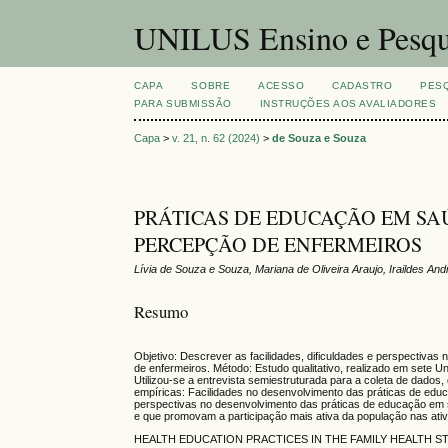
UNILUS Ensino e Pesqu
CAPA
SOBRE
ACESSO
CADASTRO
PES
PARA SUBMISSÃO
INSTRUÇÕES AOS AVALIADORES
Capa
>
v. 21, n. 62 (2024)
>
de Souza e Souza
PRÁTICAS DE EDUCAÇÃO EM SA
PERCEPÇÃO DE ENFERMEIROS
Lívia de Souza e Souza, Mariana de Oliveira Araujo, Iraildes Andr
Resumo
Objetivo: Descrever as facilidades, dificuldades e perspectiva
de enfermeiros. Método: Estudo qualitativo, realizado em sete 
Utilizou-se a entrevista semiestruturada para a coleta de dados
empíricas: Facilidades no desenvolvimento das práticas de ed
perspectivas no desenvolvimento das práticas de educação em 
e que promovam a participação mais ativa da população nas at
HEALTH EDUCATION PRACTICES IN THE FAMILY HEALTH S