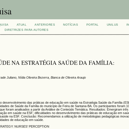
isa
QUISA
ATUAL
ANTERIORES
NOTÍCIAS
PORTAL
UNILUS
I
DIRETRIZES PARA AUTORES
ÚDE NA ESTRATÉGIA SAÚDE DA FAMÍLIA:
ade Juliano, Nídia Oliveira Bezerra, Bianca de Oliveira Araujo
s no desenvolvimento das práticas de educação em saúde na Estratégia Saúde da Família (E
Unidades de Saúde da Família do município de Feira de Santana-BA. Os participantes foram 1
, que foram analisados a partir da Análise de Conteúdo Temática. Resultados: Emergiram três
ucação em saúde na ESF; dificuldades no desenvolvimento das práticas de educação em saú
saúde na ESF. Conclusão: Recomendamos a utilização de metodologias pedagógicas inovad
ividades de educação em saúde.
TRATEGY: NURSES’ PERCEPTION