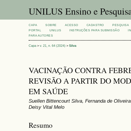
UNILUS Ensino e Pesquis
CAPA
SOBRE
ACESSO
CADASTRO
PESQUISA
PORTAL
UNILUS
INSTRUÇÕES PARA SUBMISSÃO
I
PARA AUTORES
Capa
>
v. 21, n. 64 (2024)
>
Silva
VACINAÇÃO CONTRA FEBR
REVISÃO A PARTIR DO MO
EM SAÚDE
Suellen Bittencourt Silva, Fernanda de Olivei
Deisy Vital Melo
Resumo