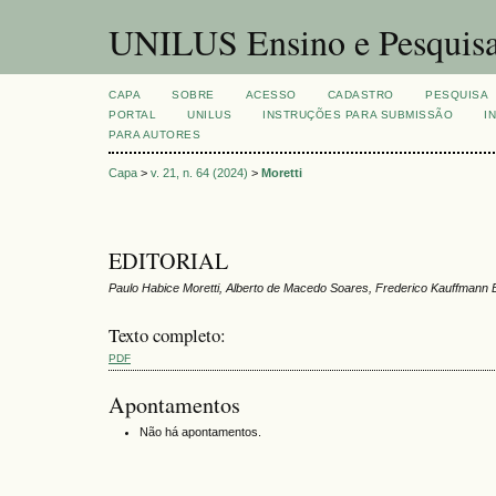
UNILUS Ensino e Pesquis
CAPA
SOBRE
ACESSO
CADASTRO
PESQUISA
PORTAL
UNILUS
INSTRUÇÕES PARA SUBMISSÃO
I
PARA AUTORES
Capa
>
v. 21, n. 64 (2024)
>
Moretti
EDITORIAL
Paulo Habice Moretti, Alberto de Macedo Soares, Frederico Kauffmann
Texto completo:
PDF
Apontamentos
Não há apontamentos.