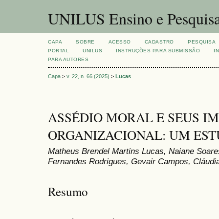
UNILUS Ensino e Pesquis
CAPA
SOBRE
ACESSO
CADASTRO
PESQUISA
PORTAL
UNILUS
INSTRUÇÕES PARA SUBMISSÃO
I
PARA AUTORES
Capa
>
v. 22, n. 66 (2025)
>
Lucas
ASSÉDIO MORAL E SEUS I
ORGANIZACIONAL: UM EST
Matheus Brendel Martins Lucas, Naiane Soare
Fernandes Rodrigues, Gevair Campos, Cláudi
Resumo