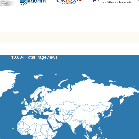
49,804 Total Pageviews