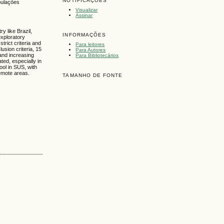
NOTIFICAÇÕES
opulações
Visualizar
Assinar
y like Brazil,
INFORMAÇÕES
exploratory
trict criteria and
Para leitores
usion criteria, 15
Para Autores
 and increasing
Para Bibliotecários
ted, especially in
ool in SUS, with
remote areas.
TAMANHO DE FONTE