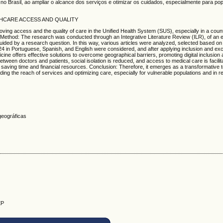
e no Brasil, ao ampliar o alcance dos serviços e otimizar os cuidados, especialmente para p
THCARE ACCESS AND QUALITY
ving access and the quality of care in the Unified Health System (SUS), especially in a countr
. Method: The research was conducted through an Integrative Literature Review (ILR), of an 
uided by a research question. In this way, various articles were analyzed, selected based on s
 in Portuguese, Spanish, and English were considered, and after applying inclusion and excl
icine offers effective solutions to overcome geographical barriers, promoting digital inclusion
ween doctors and patients, social isolation is reduced, and access to medical care is facilita
 saving time and financial resources. Conclusion: Therefore, it emerges as a transformative t
anding the reach of services and optimizing care, especially for vulnerable populations and in 
 geográficas
EP