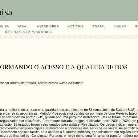
isa
QUISA
ATUAL
ANTERIORES
NOTÍCIAS
PORTAL
UNILUS
I
DIRETRIZES PARA AUTORES
FORMANDO O ACESSO E A QUALIDADE DOS
yncoln Adriani de Freitas, Milena Nunes Alves de Sousa
r para a melhoria do acesso e da qualidade do atendimento no Sistema Único de Saúde (SUS),
ra e barreiras geográficas. Método: A pesquisa foi conduzida por meio de uma Revisão Integr
ição da telemedicina para o SUS, guiada por uma pergunta norteadora. Dessa forma, foram ana
e organizados por relevância. Foram considerados artigos publicados entre 2004 e 2024, em 
e exclusão, 15 estudos foram selecionados para análise. Resultados: Os dados indicam que a 
romovendo a inclusão digital e aumentando a cobertura dos serviços de saúde. Ao permitir o
solamento social e facilita-se o acesso a cuidados médicos, especialmente em regiões mai
e recursos financeiros. Conclusão: Portanto, emerge como uma ferramenta transformadora 