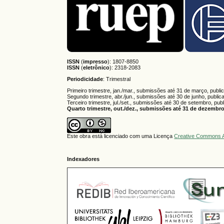
ISSN
(
impresso
): 1807-8850
ISSN
(
eletrônico
):
2318-2083
Periodicidade
: Trimestral
Primeiro trimestre, jan./mar., submissões até 31 de março, publi
Segundo trimestre, abr./jun., submissões até 30 de junho, public
Terceiro trimestre, jul./set., submissões até 30 de setembro, pub
Quarto trimestre, out./dez., submissões até 31 de dezembro,
Este obra está licenciado com uma Licença
Creative Commons A
Indexadores