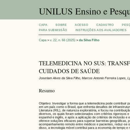
UNILUS Ensino e Pesqu
CAPA
SOBRE
ACESSO
CADASTRO
PES
PARA SUBMISSÃO
INSTRUÇÕES AOS AVALIADORES
Capa
>
v. 22, n. 66 (2025)
>
da Silva Filho
TELEMEDICINA NO SUS: TRANS
CUIDADOS DE SAÚDE
Joserlam Alves da Silva Filho, Marcos Antonio Ferreira Lopes, L
Resumo
Objetivo: Investigar a forma que a telemedicina pode contribui
em um país como o Brasil, que enfrenta desafios de infraestrutu
Literatura (RIL), de natureza exploratória, e focou na contribu
diversos, os quais foram selecionados com critérios rigorosos 
espanhol e inglês, e após a aplicação de critérios de inclusão 
oferece soluções eficazes para superar barreiras geográficas, p
acompanhamento remoto entre médicos e pacientes, reduz-se o i
disso, a tecnologia móvel contribui para a economia de tempo 