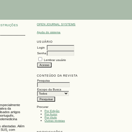
OPEN JOURNAL SYSTEMS
NSTRUÇÕES
Ajuda do sistema
USUÁRIO
Login
Senha
Lembrar usuário
CONTEÚDO DA REVISTA
Pesquisa
Escopo da Busca
 especialmente
Procurar
ativa da
Por Edição
lisados artigos
Por Autor
português,
Por título
telemedicina
Outras revistas
s afastadas. Além
no SUS, com