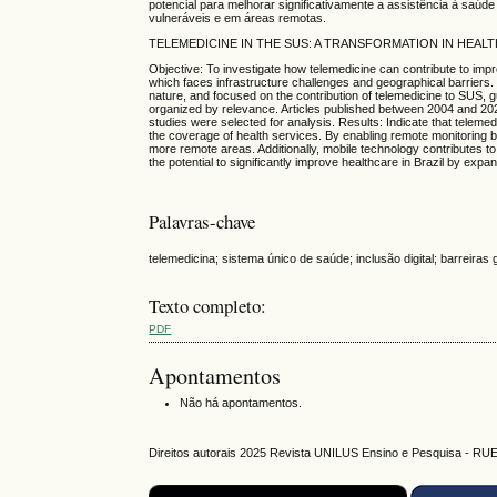
potencial para melhorar significativamente a assistência à saúd
vulneráveis e em áreas remotas.
TELEMEDICINE IN THE SUS: A TRANSFORMATION IN HEAL
Objective: To investigate how telemedicine can contribute to impro
which faces infrastructure challenges and geographical barriers
nature, and focused on the contribution of telemedicine to SUS, g
organized by relevance. Articles published between 2004 and 2024
studies were selected for analysis. Results: Indicate that telemed
the coverage of health services. By enabling remote monitoring bet
more remote areas. Additionally, mobile technology contributes to
the potential to significantly improve healthcare in Brazil by exp
Palavras-chave
telemedicina; sistema único de saúde; inclusão digital; barreiras
Texto completo:
PDF
Apontamentos
Não há apontamentos.
Direitos autorais 2025 Revista UNILUS Ensino e Pesquisa - RU