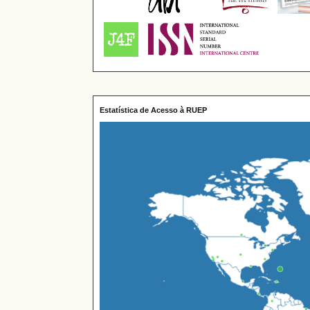
Estatística de Acesso à RUEP