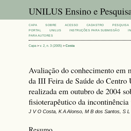
UNILUS Ensino e Pesquis
CAPA
SOBRE
ACESSO
CADASTRO
PESQUISA
PORTAL
UNILUS
INSTRUÇÕES PARA SUBMISSÃO
I
PARA AUTORES
Capa
>
v. 2, n. 3 (2005)
>
Costa
Avaliação do conhecimento em m
da III Feira de Saúde do Centro 
realizada em outubro de 2004 so
fisioterapêutico da incontinência
J V O Costa, K A Alonso, M B dos Santos, S 
Resumo