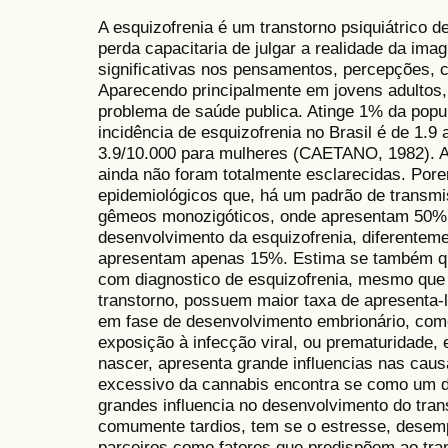
A esquizofrenia é um transtorno psiquiátrico 
perda capacitaria de julgar a realidade da i
significativas nos pensamentos, percepções,
Aparecendo principalmente em jovens adultos
problema de saúde publica. Atinge 1% da popu
incidência de esquizofrenia no Brasil é de 1.9
3.9/10.000 para mulheres (CAETANO, 1982). A
ainda não foram totalmente esclarecidas. Por
epidemiológicos que, há um padrão de transmis
gêmeos monozigóticos, onde apresentam 50% d
desenvolvimento da esquizofrenia, diferentem
apresentam apenas 15%. Estima se também qu
com diagnostico de esquizofrenia, mesmo que
transtorno, possuem maior taxa de apresenta-l
em fase de desenvolvimento embrionário, com
exposição à infecção viral, ou prematuridade,
nascer, apresenta grande influencias nas caus
excessivo da cannabis encontra se como um d
grandes influencia no desenvolvimento do trans
comumente tardios, tem se o estresse, desem
parceiros como fatores que predispõem ao tra