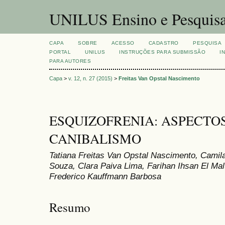
UNILUS Ensino e Pesquis
CAPA
SOBRE
ACESSO
CADASTRO
PESQUISA
PORTAL
UNILUS
INSTRUÇÕES PARA SUBMISSÃO
I
PARA AUTORES
Capa
>
v. 12, n. 27 (2015)
>
Freitas Van Opstal Nascimento
ESQUIZOFRENIA: ASPECTO
CANIBALISMO
Tatiana Freitas Van Opstal Nascimento, Camil
Souza, Clara Paiva Lima, Farihan Ihsan El Malt
Frederico Kauffmann Barbosa
Resumo