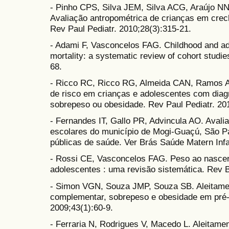
- Pinho CPS, Silva JEM, Silva ACG, Araújo N
Avaliação antropométrica de crianças em crec
Rev Paul Pediatr. 2010;28(3):315-21.
- Adami F, Vasconcelos FAG. Childhood and ad
mortality: a systematic review of cohort studi
68.
- Ricco RC, Ricco RG, Almeida CAN, Ramos A
de risco em crianças e adolescentes com diag
sobrepeso ou obesidade. Rev Paul Pediatr. 20
- Fernandes IT, Gallo PR, Advincula AO. Avali
escolares do município de Mogi-Guaçú, São Pau
públicas de saúde. Ver Brás Saúde Matern Infa
- Rossi CE, Vasconcelos FAG. Peso ao nascer
adolescentes : uma revisão sistemática. Rev B
- Simon VGN, Souza JMP, Souza SB. Aleitame
complementar, sobrepeso e obesidade em pré-
2009;43(1):60-9.
- Ferraria N, Rodrigues V, Macedo L. Aleitam