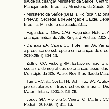
saúde da criança/ Ministério da Saúde, Centro 
Planejamento. Brasília : Ministério da Saúde, 
- Ministério da Saúde (Brasil), Política Nacion
(PNAM), Secretaria de Atenção e Saúde, Depa
Brasília: Ministério da Saúde,2011.
- Fagundes U, Oliva CAG, Fagundes-Neto U. Av
crianças índias do Alto Xingu. J Pediatr. 2002;
- Dallabona A, Cabral SC, Höfelman DA. Variáv
à presença de sobrepeso em crianças de crech
2010;28(4):304-13.
- Zöllner CC, Fisberg RM. Estado nutricional e
sociais e demográficos de crianças assistidas
Município de São Paulo. Rev Bras Saúde Mater
- Tuma RC, da Costa TH, Schimitiz BA. Avaliaç
pré-escolares em três creches de Brasília, Di
Matern Infant. 2005;5:419-28.
- Jesus GM, Vieira GO, Vieira TO, Martins C
Pediatr. 2010;86(4):311-16.