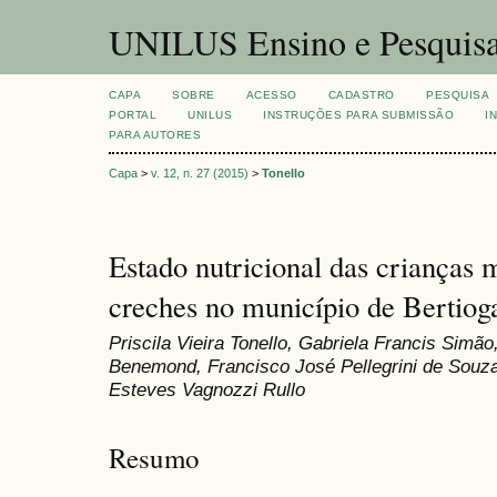
UNILUS Ensino e Pesquis
CAPA
SOBRE
ACESSO
CADASTRO
PESQUISA
PORTAL
UNILUS
INSTRUÇÕES PARA SUBMISSÃO
I
PARA AUTORES
Capa
>
v. 12, n. 27 (2015)
>
Tonello
Estado nutricional das crianças 
creches no município de Bertiog
Priscila Vieira Tonello, Gabriela Francis Sim
Benemond, Francisco José Pellegrini de Souza 
Esteves Vagnozzi Rullo
Resumo