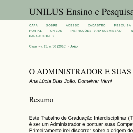
UNILUS Ensino e Pesquis
CAPA
SOBRE
ACESSO
CADASTRO
PESQUISA
PORTAL
UNILUS
INSTRUÇÕES PARA SUBMISSÃO
I
PARA AUTORES
Capa
>
v. 13, n. 30 (2016)
>
João
O ADMINISTRADOR E SUAS
Ana Lúcia Dias João, Domeiver Verni
Resumo
Este Trabalho de Graduação Interdisciplinar (T
é ser um Administrador e pontuar suas Compe
Primeiramente irei discorrer sobre a origem 