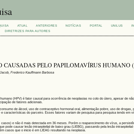
isa
QUISA
ATUAL
ANTERIORES
NOTÍCIAS
PORTAL
UNILUS
I
DIRETRIZES PARA AUTORES
O CAUSADAS PELO PAPILOMAVÍRUS HUMANO 
to Jacob, Frederico Kauffmann Barbosa
mano (HPV) é fator causal para ocorrência de neoplasias no colo do útero, apesar de não 
ipação de fatores adicionais.
consumo de álcool, uso de contraceptivo hormonal oral, alimentação pobre, uso de drogas,
e e características do parceiro. Esses fatores variam de pesquisa para pesquisa tendo em v
os casos) e não é mais detectada em 36 meses. Porém o reaparecimento do vírus, a persis
e pode causar lesão intraepitelial de baixo grau (LIEBG), passando pela lesão intraepitelial 
bém casos que o inicio é em LIEAG resultando na neoplasia.