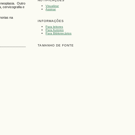
NOTIFICAÇÕES
 neoplasia. Outro
Visualizar
, cervicografia e
Assinar
horias na
INFORMAÇÕES
Para leitores
Para Autores
Para Bibliotecários
TAMANHO DE FONTE