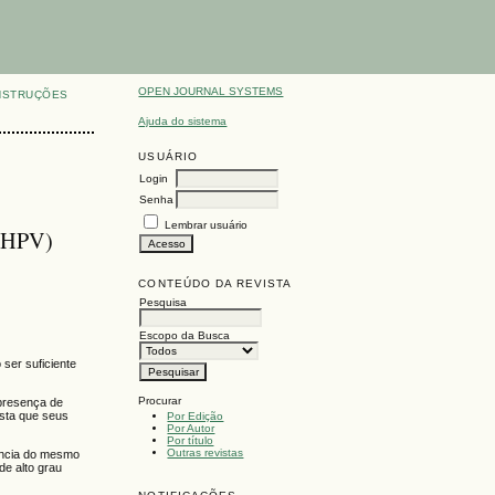
OPEN JOURNAL SYSTEMS
NSTRUÇÕES
Ajuda do sistema
USUÁRIO
Login
Senha
Lembrar usuário
(HPV)
CONTEÚDO DA REVISTA
Pesquisa
Escopo da Busca
ser suficiente
Procurar
 presença de
ista que seus
Por Edição
Por Autor
Por título
Outras revistas
tência do mesmo
de alto grau