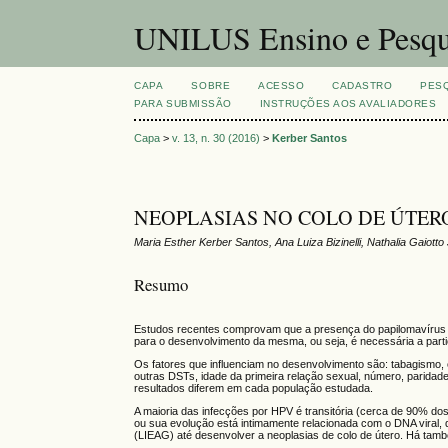
UNILUS Ensino e Pesqu
CAPA
SOBRE
ACESSO
CADASTRO
PES
PARA SUBMISSÃO
INSTRUÇÕES AOS AVALIADORES
Capa
>
v. 13, n. 30 (2016)
>
Kerber Santos
NEOPLASIAS NO COLO DE ÚTER
Maria Esther Kerber Santos, Ana Luiza Bizinelli, Nathalia Gaiot
Resumo
Estudos recentes comprovam que a presença do papilomavírus hu
para o desenvolvimento da mesma, ou seja, é necessária a partic
Os fatores que influenciam no desenvolvimento são: tabagismo, 
outras DSTs, idade da primeira relação sexual, número, paridad
resultados diferem em cada população estudada.
A maioria das infecções por HPV é transitória (cerca de 90% d
ou sua evolução está intimamente relacionada com o DNA viral, qu
(LIEAG) até desenvolver a neoplasias de colo de útero. Há tam