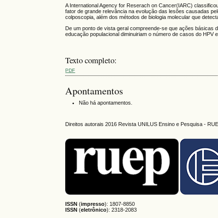
A International Agency for Reserach on Cancer(IARC) classifi
fator de grande relevância na evolução das lesões causadas pel
colposcopia, além dos métodos de biologia molecular que detect
De um ponto de vista geral compreende-se que ações básicas de
educação populacional diminuiriam o número de casos do HPV
Texto completo:
PDF
Apontamentos
Não há apontamentos.
Direitos autorais 2016 Revista UNILUS Ensino e Pesquisa - RU
ISSN
(
impresso
): 1807-8850
ISSN
(
eletrônico
):
2318-2083