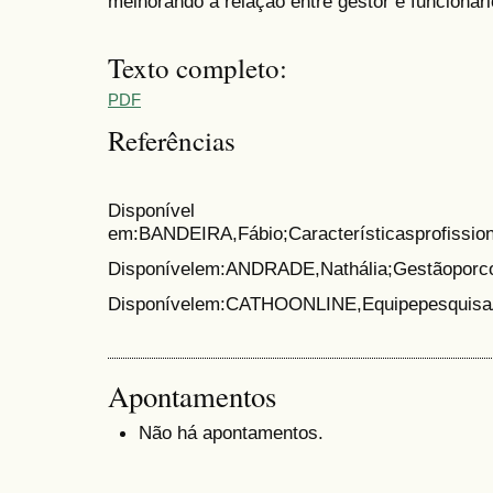
melhorando a relação entre gestor e funcionári
Texto completo:
PDF
Referências
Disponível
em:BANDEIRA,Fábio;Característicasprofissio
Disponívelem:ANDRADE,Nathália;Gestãoporc
Disponívelem:CATHOONLINE,EquipepesquisaAc
Apontamentos
Não há apontamentos.