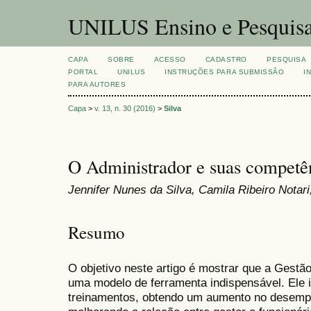
UNILUS Ensino e Pesquis
CAPA
SOBRE
ACESSO
CADASTRO
PESQUISA
PORTAL
UNILUS
INSTRUÇÕES PARA SUBMISSÃO
I
PARA AUTORES
Capa
>
v. 13, n. 30 (2016)
>
Silva
O Administrador e suas competê
Jennifer Nunes da Silva, Camila Ribeiro Notar
Resumo
O objetivo neste artigo é mostrar que a Gestã
uma modelo de ferramenta indispensável. Ele i
treinamentos, obtendo um aumento no desemp