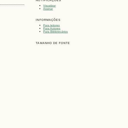
NOTIFICAÇÕES
Visualizar
Assinar
INFORMAÇÕES
Para leitores
Para Autores
Para Bibliotecários
TAMANHO DE FONTE