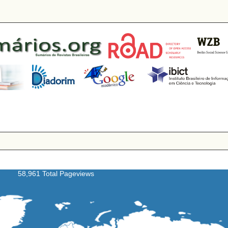
58,961 Total Pageviews