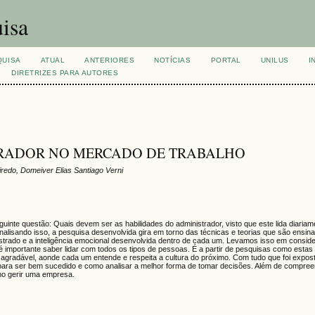
isa
QUISA
ATUAL
ANTERIORES
NOTÍCIAS
PORTAL
UNILUS
I
DIRETRIZES PARA AUTORES
TRADOR NO MERCADO DE TRABALHO
edo, Domeiver Elias Santiago Verni
uinte questão: Quais devem ser as habilidades do administrador, visto que este lida diaria
lisando isso, a pesquisa desenvolvida gira em torno das técnicas e teorias que são ensin
strado e a inteligência emocional desenvolvida dentro de cada um. Levamos isso em consid
s é importante saber lidar com todos os tipos de pessoas. É a partir de pesquisas como esta
adável, aonde cada um entende e respeita a cultura do próximo. Com tudo que foi exposto
 para ser bem sucedido e como analisar a melhor forma de tomar decisões. Além de compree
o gerir uma empresa.