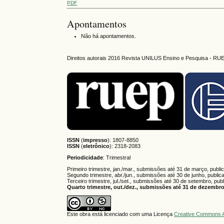
PDF
Apontamentos
Não há apontamentos.
Direitos autorais 2016 Revista UNILUS Ensino e Pesquisa - RU
ISSN
(
impresso
): 1807-8850
ISSN
(
eletrônico
):
2318-2083
Periodicidade
: Trimestral
Primeiro trimestre, jan./mar., submissões até 31 de março, publi
Segundo trimestre, abr./jun., submissões até 30 de junho, public
Terceiro trimestre, jul./set., submissões até 30 de setembro, pub
Quarto trimestre, out./dez., submissões até 31 de dezembro,
Este obra está licenciado com uma Licença
Creative Commons A