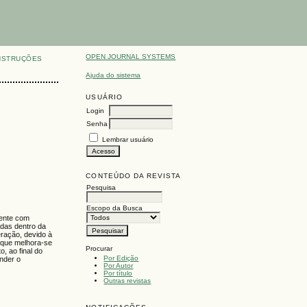
OPEN JOURNAL SYSTEMS
NSTRUÇÕES
Ajuda do sistema
USUÁRIO
Login
Senha
Lembrar usuário
CONTEÚDO DA REVISTA
Pesquisa
Escopo da Busca
mente com
adas dentro da
eração, devido à
s que melhora-se
Procurar
, ao final do
Por Edição
nder o
Por Autor
Por título
Outras revistas