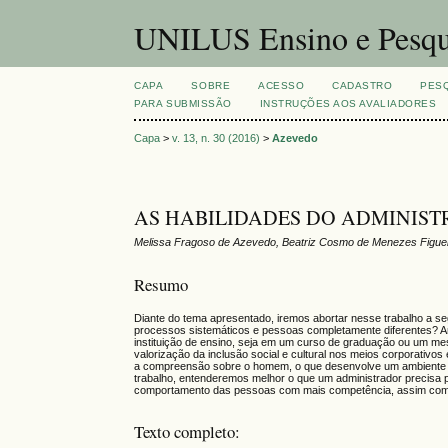
UNILUS Ensino e Pesqu
CAPA
SOBRE
ACESSO
CADASTRO
PES
PARA SUBMISSÃO
INSTRUÇÕES AOS AVALIADORES
Capa
>
v. 13, n. 30 (2016)
>
Azevedo
AS HABILIDADES DO ADMINIS
Melissa Fragoso de Azevedo, Beatriz Cosmo de Menezes Figueir
Resumo
Diante do tema apresentado, iremos abortar nesse trabalho a seg
processos sistemáticos e pessoas completamente diferentes? Ana
instituição de ensino, seja em um curso de graduação ou um me
valorização da inclusão social e cultural nos meios corporativo
a compreensão sobre o homem, o que desenvolve um ambiente agr
trabalho, entenderemos melhor o que um administrador precisa
comportamento das pessoas com mais competência, assim com
Texto completo: