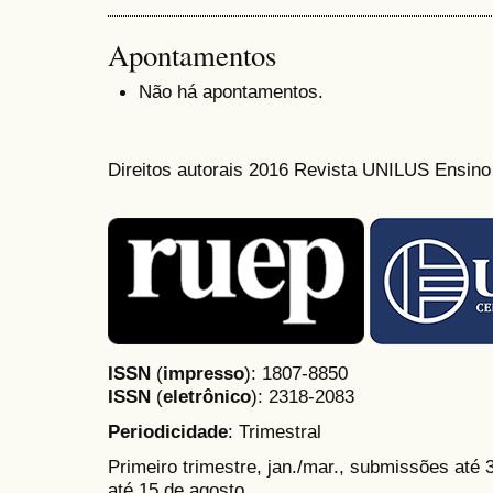
Apontamentos
Não há apontamentos.
Direitos autorais 2016 Revista UNILUS Ensin
ISSN
(
impresso
): 1807-8850
ISSN
(
eletrônico
):
2318-2083
Periodicidade
: Trimestral
Primeiro trimestre, jan./mar., submissões até
até 15 de agosto.