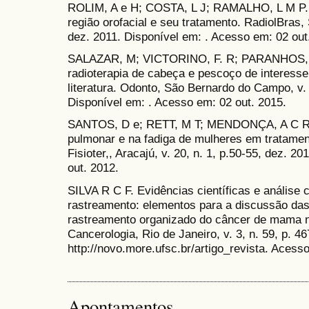
ROLIM, A e H; COSTA, L J; RAMALHO, L M P. 
região orofacial e seu tratamento. RadiolBras, 
dez. 2011. Disponível em: . Acesso em: 02 out
SALAZAR, M; VICTORINO, F. R; PARANHOS, L. 
radioterapia de cabeça e pescoço de interesse
literatura. Odonto, São Bernardo do Campo, v. 1
Disponível em: . Acesso em: 02 out. 2015.
SANTOS, D e; RETT, M T; MENDONÇA, A C R. . 
pulmonar e na fadiga de mulheres em tratame
Fisioter,, Aracajú, v. 20, n. 1, p.50-55, dez. 
out. 2012.
SILVA R C F. Evidências científicas e anális
rastreamento: elementos para a discussão das
rastreamento organizado do câncer de mama no
Cancerologia, Rio de Janeiro, v. 3, n. 59, p. 4
http://novo.more.ufsc.br/artigo_revista. Acess
Apontamentos