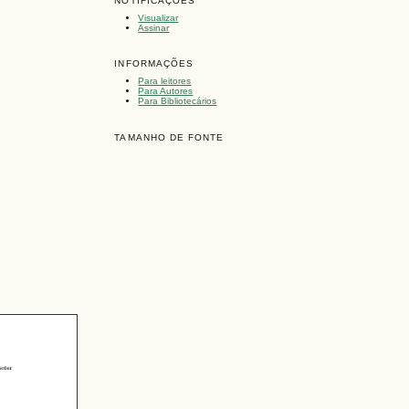
NOTIFICAÇÕES
Visualizar
Assinar
INFORMAÇÕES
Para leitores
Para Autores
Para Bibliotecários
TAMANHO DE FONTE