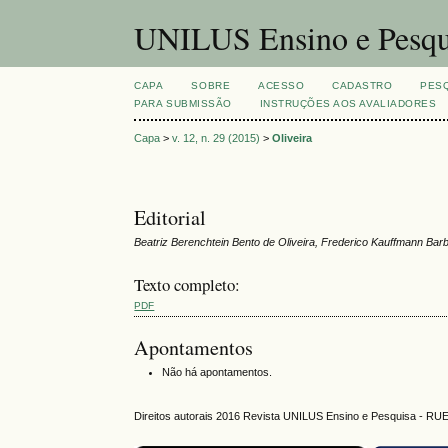
UNILUS Ensino e Pesqu
CAPA
SOBRE
ACESSO
CADASTRO
PES
PARA SUBMISSÃO
INSTRUÇÕES AOS AVALIADORES
Capa
>
v. 12, n. 29 (2015)
>
Oliveira
Editorial
Beatriz Berenchtein Bento de Oliveira, Frederico Kauffmann Ba
Texto completo:
PDF
Apontamentos
Não há apontamentos.
Direitos autorais 2016 Revista UNILUS Ensino e Pesquisa - RU