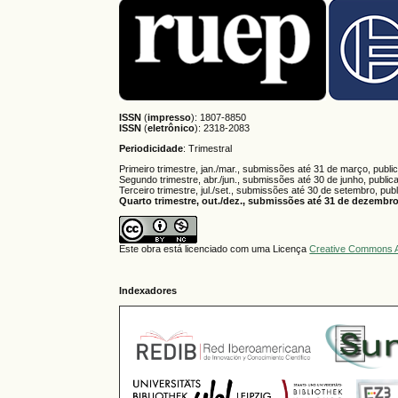
ISSN
(
impresso
): 1807-8850
ISSN
(
eletrônico
):
2318-2083
Periodicidade
: Trimestral
Primeiro trimestre, jan./mar., submissões até 31 de março, publi
Segundo trimestre, abr./jun., submissões até 30 de junho, public
Terceiro trimestre, jul./set., submissões até 30 de setembro, pub
Quarto trimestre, out./dez., submissões até 31 de dezembro,
Este obra está licenciado com uma Licença
Creative Commons A
Indexadores