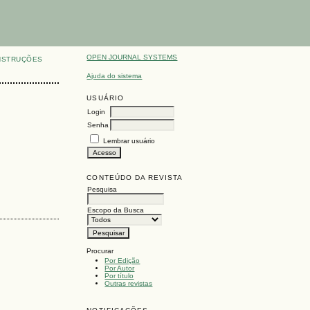
OPEN JOURNAL SYSTEMS
NSTRUÇÕES
Ajuda do sistema
USUÁRIO
Login
Senha
Lembrar usuário
CONTEÚDO DA REVISTA
Pesquisa
Escopo da Busca
Procurar
Por Edição
Por Autor
Por título
Outras revistas