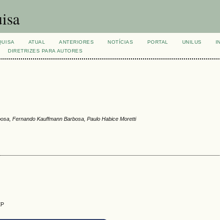
isa
QUISA
ATUAL
ANTERIORES
NOTÍCIAS
PORTAL
UNILUS
I
DIRETRIZES PARA AUTORES
rbosa, Fernando Kauffmann Barbosa, Paulo Habice Moretti
EP