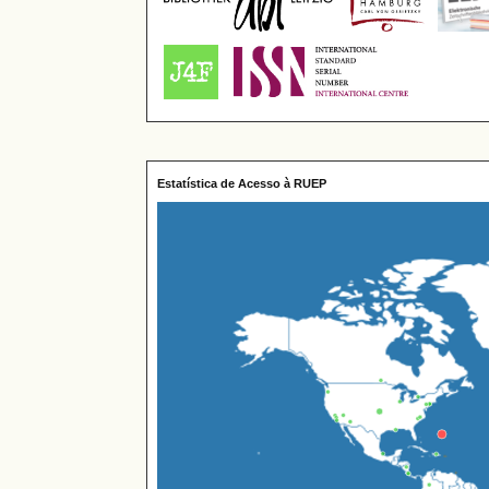
Estatística de Acesso à RUEP