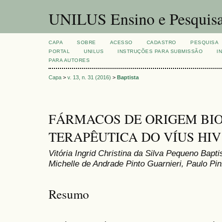
UNILUS Ensino e Pesquis
CAPA
SOBRE
ACESSO
CADASTRO
PESQUISA
PORTAL
UNILUS
INSTRUÇÕES PARA SUBMISSÃO
I
PARA AUTORES
Capa
>
v. 13, n. 31 (2016)
>
Baptista
FÁRMACOS DE ORIGEM BI
TERAPÊUTICA DO VÍUS HIV
Vitória Ingrid Christina da Silva Pequeno Bap
Michelle de Andrade Pinto Guarnieri, Paulo Pin
Resumo