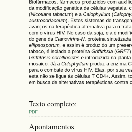
Biofármacos, fármacos produzidos com auxílio 
da modificação genética de células vegetais, 
(
Nicotiana tabacum
) e a
Calophyllum
(
Calophy
austrocoriaceum
). Estes sistemas de transgen
avanços na terapêutica alternativa para o trat
com o vírus HIV. No caso da soja, ela é modi
do gene da
Cianovirina-N
, proteína sintetizada
ellipsosporum,
e assim é produzido um preserv
tabaco, é isolada a proteína
Griffithsia
(
GRFT
)
Griffithsia corallinoides
e introduzida na planta
mosaico. Já a
Calophyllum
produz a enzima
C
para o combate do vírus HIV. Elas, por sua ve
esta não se ligue às células T CD4+. Assim, 
em busca de alternativas terapêuticas contra o
Texto completo:
PDF
Apontamentos