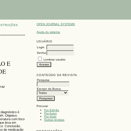
OPEN JOURNAL SYSTEMS
NSTRUÇÕES
Ajuda do sistema
USUÁRIO
Login
Senha
Lembrar usuário
O E
DE
CONTEÚDO DA REVISTA
Pesquisa
rraz
Escopo da Busca
Procurar
Por Edição
 diagnóstico é
Por Autor
H. Objetivo:
Por título
teratura com foco
Outras revistas
 que leva em
co. Conclusão:
uso de medicação