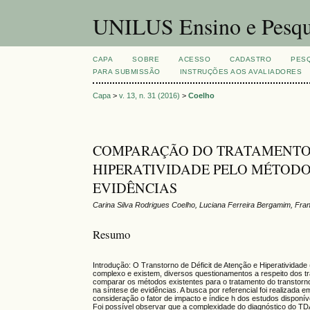
UNILUS Ensino e Pesqu
CAPA
SOBRE
ACESSO
CADASTRO
PES
PARA SUBMISSÃO
INSTRUÇÕES AOS AVALIADORES
Capa
>
v. 13, n. 31 (2016)
>
Coelho
COMPARAÇÃO DO TRATAMENTO 
HIPERATIVIDADE PELO MÉTODO
EVIDÊNCIAS
Carina Silva Rodrigues Coelho, Luciana Ferreira Bergamim, Fr
Resumo
Introdução: O Transtorno de Déficit de Atenção e Hiperativida
complexo e existem, diversos questionamentos a respeito dos tr
comparar os métodos existentes para o tratamento do transtorno 
na síntese de evidências. A busca por referencial foi realizad
consideração o fator de impacto e índice h dos estudos dispo
Foi possível observar que a complexidade do diagnóstico do TD