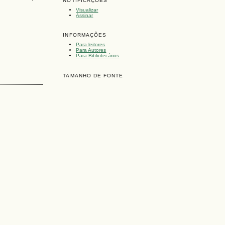
NOTIFICAÇÕES
Visualizar
Assinar
INFORMAÇÕES
Para leitores
Para Autores
Para Bibliotecários
TAMANHO DE FONTE