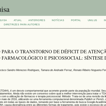
isa
QUISA
ATUAL
ANTERIORES
NOTÍCIAS
PORTAL
UNILUS
I
DIRETRIZES PARA AUTORES
PARA O TRANSTORNO DE DÉFICIT DE ATENÇÃ
 FARMACOLÓGICO E PSICOSSOCIAL: SÍNTESE 
ancisco Sandro Menezes Rodrigues, Tamara de Andrade Ferraz, Renato Ribeiro Nogueira Fe
de (TDAH), é um desvio comportamental que acomete grande parte da população mundial. Seu
atamentos. Ainda não existe um consenso sobre qual a melhor intervenção para tratar o TDA
com a utilização de fármacos e terapia psicossocial. Método: Trata-se de uma revisão da li
a em maio de 2016, utilizando-se uma ferramenta computacional denominada
Publish or Perish
,
níveis em todas as bases de dados, tomando por base a ferramenta de busca Google Acadêmi
AH, causa divergência entre as diferentes formas de tratamento, pois existe o excesso do 