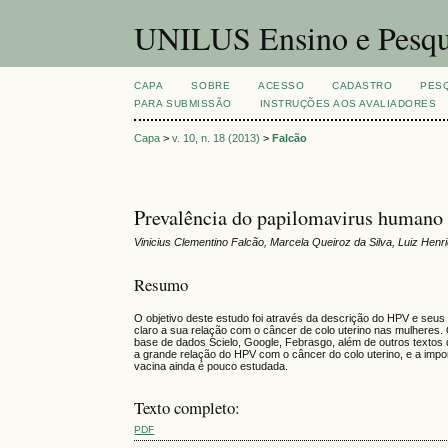
UNILUS Ensino e Pesqu
CAPA
SOBRE
ACESSO
CADASTRO
PES
PARA SUBMISSÃO
INSTRUÇÕES AOS AVALIADORES
Capa
>
v. 10, n. 18 (2013)
>
Falcão
Prevalência do papilomavirus humano a
Vinicius Clementino Falcão, Marcela Queiroz da Silva, Luiz Henr
Resumo
O objetivo deste estudo foi através da descrição do HPV e seus p
claro a sua relação com o câncer de colo uterino nas mulheres. O
base de dados Scielo, Google, Febrasgo, além de outros textos 
a grande relação do HPV com o câncer do colo uterino, e a impo
vacina ainda é pouco estudada.
Texto completo:
PDF