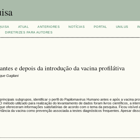
isa
QUISA
ATUAL
ANTERIORES
NOTÍCIAS
PORTAL
UNILUS
I
DIRETRIZES PARA AUTORES
ntes e depois da introdução da vacina profilátiva
ique Gagliani
rincipais subgrupos, identificar o perfil do Papilomavirus Humano antes e após a vacina prof
 método utilizado para realização do levantamento de dados foram livros científicos, a inter
que ofereceram informações satisfatórias de acordo com o tema da pesquisa. Ficou visível 
rtância da vacina como prevenção associada a testes diagnósticos frequentes. Apesar disso,