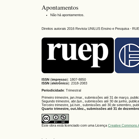
Apontamentos
Não há apontamentos.
Direitos autorais 2016 Revista UNILUS Ensino e Pesquisa - RU
ISSN
(
impresso
): 1807-8850
ISSN
(
eletrônico
):
2318-2083
Periodicidade
: Trimestral
Primeiro trimestre, jan./mar., submissões até 31 de março, publi
Segundo trimestre, abr./jun., submissões até 30 de junho, public
Terceiro trimestre, jul./set., submissões até 30 de setembro, pub
Quarto trimestre, out./dez., submissões até 31 de dezembro,
Este obra está licenciado com uma Licença
Creative Commons A