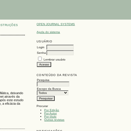
OPEN JOURNAL SYSTEMS
NSTRUÇÕES
Ajuda do sistema
USUÁRIO
Login
Senha
Lembrar usuário
CONTEÚDO DA REVISTA
Pesquisa
Escopo da Busca
ilática, deixando
net através da
após este estudo
 a eficácia da
Procurar
Por Edição
Por Autor
Por título
Outras revistas