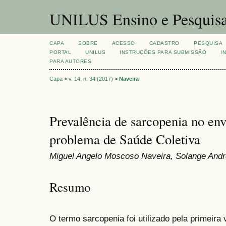
UNILUS Ensino e Pesquis
CAPA
SOBRE
ACESSO
CADASTRO
PESQUISA
PORTAL
UNILUS
INSTRUÇÕES PARA SUBMISSÃO
I
PARA AUTORES
Capa
>
v. 14, n. 34 (2017)
>
Naveira
Prevalência de sarcopenia no en
problema de Saúde Coletiva
Miguel Angelo Moscoso Naveira, Solange Andr
Resumo
O termo sarcopenia foi utilizado pela primeir