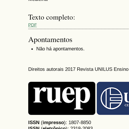
Texto completo:
PDF
Apontamentos
Não há apontamentos.
Direitos autorais 2017 Revista UNILUS Ensin
ISSN
(
impresso
): 1807-8850
ISSN
(
eletrônico
):
2318-2083