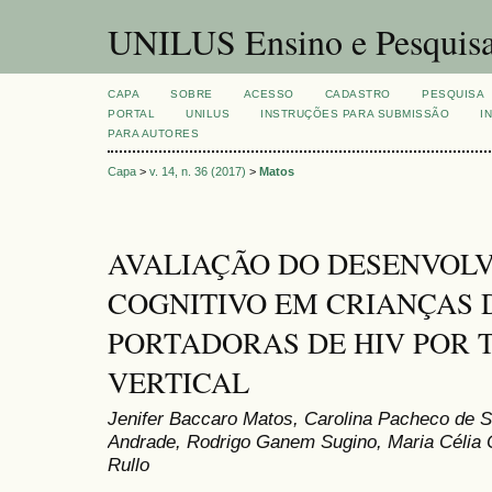
UNILUS Ensino e Pesquis
CAPA
SOBRE
ACESSO
CADASTRO
PESQUISA
PORTAL
UNILUS
INSTRUÇÕES PARA SUBMISSÃO
I
PARA AUTORES
Capa
>
v. 14, n. 36 (2017)
>
Matos
AVALIAÇÃO DO DESENVOL
COGNITIVO EM CRIANÇAS D
PORTADORAS DE HIV POR 
VERTICAL
Jenifer Baccaro Matos, Carolina Pacheco de S
Andrade, Rodrigo Ganem Sugino, Maria Célia 
Rullo