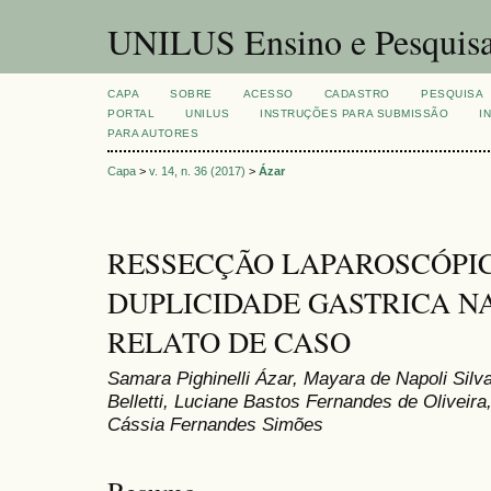
UNILUS Ensino e Pesquis
CAPA
SOBRE
ACESSO
CADASTRO
PESQUISA
PORTAL
UNILUS
INSTRUÇÕES PARA SUBMISSÃO
I
PARA AUTORES
Capa
>
v. 14, n. 36 (2017)
>
Ázar
RESSECÇÃO LAPAROSCÓPI
DUPLICIDADE GASTRICA NA
RELATO DE CASO
Samara Pighinelli Ázar, Mayara de Napoli Silv
Belletti, Luciane Bastos Fernandes de Oliveira,
Cássia Fernandes Simões