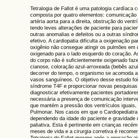
Tetralogia de Fallot é uma patologia cardíac
composta por quatro elementos: comunicação i
artéria aorta para a direita, obstrução do ventr
tendo leves alterações de paciente para pacie
outras anomalias e defeitos ou a outras síndr
efetivo. A cardiopatia dificulta a oxigenação 
oxigênio não consegue atingir os pulmões em q
oxigenado para o lado esquerdo do coração. A
do corpo não é suficientemente oxigenado faz
cianose, coloração azul-arroxeada (bebês azui
decorrer do tempo, o organismo se acomoda 
vasos sanguíneos. O objetivo desse estudo fo
síndrome T4F e proporcionar novas pesquisas
diagnosticar efetivamente pacientes portadores 
necessária a presença de comunicação interven
que mantém a pressão dos ventrículos iguais,
Pulmonar. Nos casos em que o Cardiopediatra o
dependendo da idade do paciente e gravidade 
paliativa. Esta é pertinente em crianças recém
meses de vida e a cirurgia corretiva é recom
Tetralogia de Fallot mesmo após a operação ain