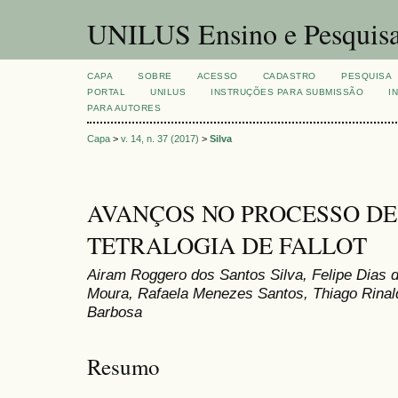
UNILUS Ensino e Pesquis
CAPA
SOBRE
ACESSO
CADASTRO
PESQUISA
PORTAL
UNILUS
INSTRUÇÕES PARA SUBMISSÃO
I
PARA AUTORES
Capa
>
v. 14, n. 37 (2017)
>
Silva
AVANÇOS NO PROCESSO D
TETRALOGIA DE FALLOT
Airam Roggero dos Santos Silva, Felipe Dias d
Moura, Rafaela Menezes Santos, Thiago Rinal
Barbosa
Resumo