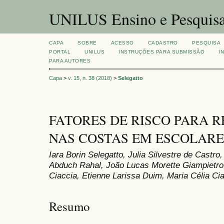
UNILUS Ensino e Pesquis
CAPA
SOBRE
ACESSO
CADASTRO
PESQUISA
PORTAL
UNILUS
INSTRUÇÕES PARA SUBMISSÃO
I
PARA AUTORES
Capa
>
v. 15, n. 38 (2018)
>
Selegatto
FATORES DE RISCO PARA 
NAS COSTAS EM ESCOLARE
Iara Borin Selegatto, Julia Silvestre de Castro
Abduch Rahal, João Lucas Morette Giampietro,
Ciaccia, Etienne Larissa Duim, Maria Célia Ci
Resumo