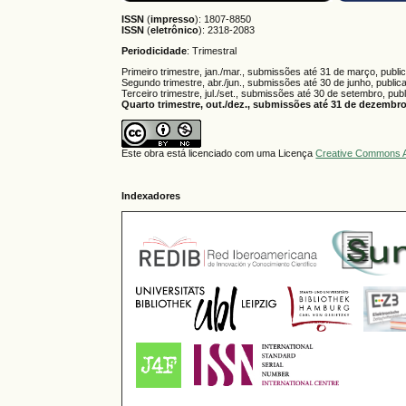
ISSN
(
impresso
): 1807-8850
ISSN
(
eletrônico
):
2318-2083
Periodicidade
: Trimestral
Primeiro trimestre, jan./mar., submissões até 31 de março, publi
Segundo trimestre, abr./jun., submissões até 30 de junho, public
Terceiro trimestre, jul./set., submissões até 30 de setembro, pub
Quarto trimestre, out./dez., submissões até 31 de dezembro,
Este obra está licenciado com uma Licença
Creative Commons A
Indexadores