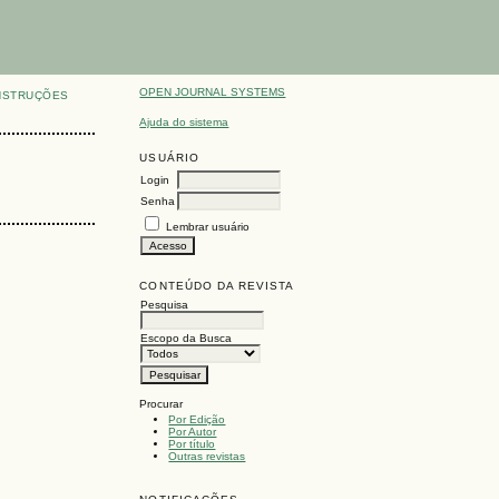
OPEN JOURNAL SYSTEMS
NSTRUÇÕES
Ajuda do sistema
USUÁRIO
Login
Senha
Lembrar usuário
CONTEÚDO DA REVISTA
Pesquisa
Escopo da Busca
Procurar
Por Edição
Por Autor
Por título
Outras revistas