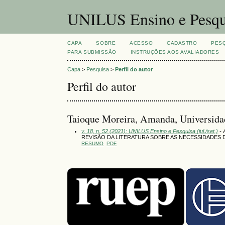
UNILUS Ensino e Pesqu
CAPA
SOBRE
ACESSO
CADASTRO
PES
PARA SUBMISSÃO
INSTRUÇÕES AOS AVALIADORES
Capa
>
Pesquisa
>
Perfil do autor
Perfil do autor
Taioque Moreira, Amanda, Universida
v. 18, n. 52 (2021): UNILUS Ensino e Pesquisa (jul./set.)
- 
REVISÃO DA LITERATURA SOBRE AS NECESSIDADES D
RESUMO
PDF