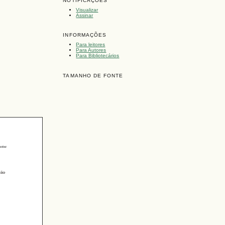
NOTIFICAÇÕES
Visualizar
Assinar
INFORMAÇÕES
Para leitores
Para Autores
Para Bibliotecários
TAMANHO DE FONTE