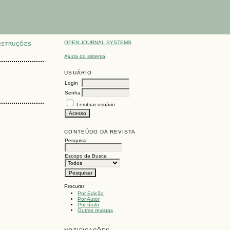
OPEN JOURNAL SYSTEMS
NSTRUÇÕES
Ajuda do sistema
USUÁRIO
Login
Senha
Lembrar usuário
CONTEÚDO DA REVISTA
Pesquisa
Escopo da Busca
Procurar
Por Edição
Por Autor
Por título
Outras revistas