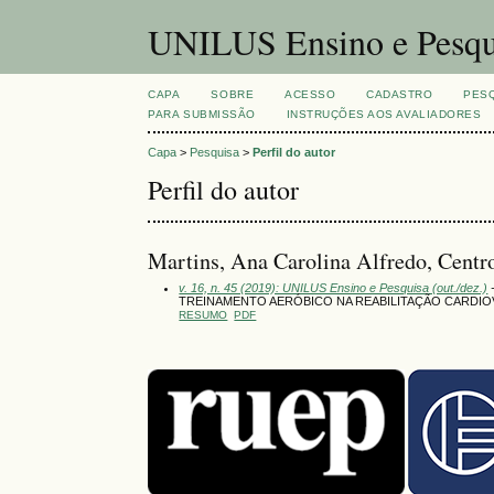
UNILUS Ensino e Pesqu
CAPA
SOBRE
ACESSO
CADASTRO
PES
PARA SUBMISSÃO
INSTRUÇÕES AOS AVALIADORES
Capa
>
Pesquisa
>
Perfil do autor
Perfil do autor
Martins, Ana Carolina Alfredo, Centro
v. 16, n. 45 (2019): UNILUS Ensino e Pesquisa (out./dez.)
-
TREINAMENTO AERÓBICO NA REABILITAÇÃO CARDIO
RESUMO
PDF