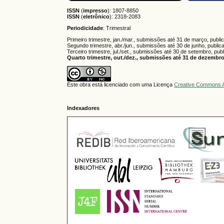
ISSN
(
impresso
): 1807-8850
ISSN
(
eletrônico
):
2318-2083
Periodicidade
: Trimestral
Primeiro trimestre, jan./mar., submissões até 31 de março, publi
Segundo trimestre, abr./jun., submissões até 30 de junho, public
Terceiro trimestre, jul./set., submissões até 30 de setembro, pub
Quarto trimestre, out./dez., submissões até 31 de dezembro,
Este obra está licenciado com uma Licença
Creative Commons A
Indexadores