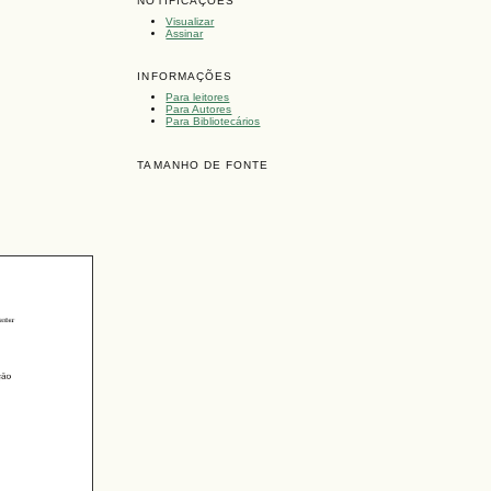
NOTIFICAÇÕES
Visualizar
Assinar
INFORMAÇÕES
Para leitores
Para Autores
Para Bibliotecários
TAMANHO DE FONTE