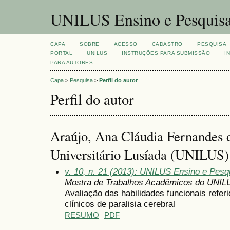
UNILUS Ensino e Pesquis
CAPA
SOBRE
ACESSO
CADASTRO
PESQUISA
PORTAL
UNILUS
INSTRUÇÕES PARA SUBMISSÃO
I
PARA AUTORES
Capa
>
Pesquisa
>
Perfil do autor
Perfil do autor
Araújo, Ana Cláudia Fernandes 
Universitário Lusíada (UNILUS)
v. 10, n. 21 (2013): UNILUS Ensino e Pesqu
Mostra de Trabalhos Acadêmicos do UNIL
Avaliação das habilidades funcionais referi
clínicos de paralisia cerebral
RESUMO
PDF