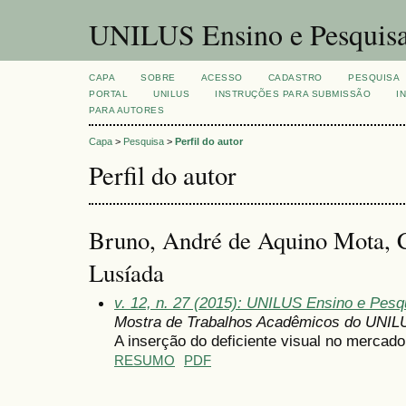
UNILUS Ensino e Pesquis
CAPA
SOBRE
ACESSO
CADASTRO
PESQUISA
PORTAL
UNILUS
INSTRUÇÕES PARA SUBMISSÃO
I
PARA AUTORES
Capa
>
Pesquisa
>
Perfil do autor
Perfil do autor
Bruno, André de Aquino Mota, C
Lusíada
v. 12, n. 27 (2015): UNILUS Ensino e Pesqu
Mostra de Trabalhos Acadêmicos do UNIL
A inserção do deficiente visual no mercado
RESUMO
PDF