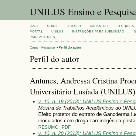
UNILUS Ensino e Pesquis
CAPA
SOBRE
ACESSO
CADASTRO
PESQUISA
PORTAL
UNILUS
INSTRUÇÕES PARA SUBMISSÃO
I
PARA AUTORES
Capa
>
Pesquisa
>
Perfil do autor
Perfil do autor
Antunes, Andressa Cristina Proe
Universitário Lusíada (UNILUS)
v. 10, n. 19 (2013): UNILUS Ensino e Pesqu
Mostra de Trabalhos Acadêmicos do UNIL
Efeito protetor do extrato de Ganoderma l
inoculados com droga carcinogênica prist
RESUMO
PDF
v. 10, n. 20 (2013): UNILUS Ensino e Pesqui