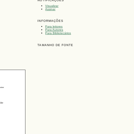
NOTIFICAÇÕES
Visualizar
Assinar
INFORMAÇÕES
Para leitores
Para Autores
Para Bibliotecários
TAMANHO DE FONTE