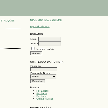
OPEN JOURNAL SYSTEMS
NSTRUÇÕES
Ajuda do sistema
USUÁRIO
Login
Senha
Lembrar usuário
CONTEÚDO DA REVISTA
Pesquisa
Escopo da Busca
Procurar
Por Edição
Por Autor
Por título
Outras revistas