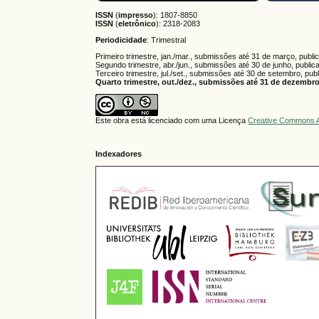
ISSN
(
impresso
): 1807-8850
ISSN
(
eletrônico
):
2318-2083
Periodicidade
: Trimestral
Primeiro trimestre, jan./mar., submissões até 31 de março, publi
Segundo trimestre, abr./jun., submissões até 30 de junho, public
Terceiro trimestre, jul./set., submissões até 30 de setembro, pub
Quarto trimestre, out./dez., submissões até 31 de dezembro,
Este obra está licenciado com uma Licença
Creative Commons A
Indexadores