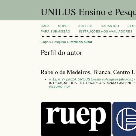
UNILUS Ensino e Pesqu
CAPA
SOBRE
ACESSO
CADASTRO
PES
PARA SUBMISSÃO
INSTRUÇÕES AOS AVALIADORES
Capa
>
Pesquisa
>
Perfil do autor
Perfil do autor
Rabelo de Medeiros, Bianca, Centro Un
v. 12, n. 27 (2015): UNILUS Ensino e Pesquisa (abr./jun.)
-
INTERAÇÃO DOS FITOTERÁPICOS PANAX GINSENG E
RESUMO
PDF