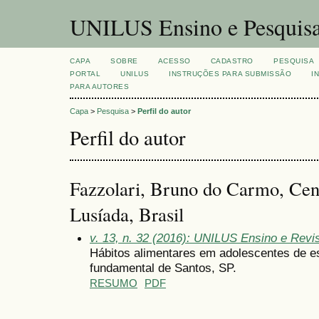
UNILUS Ensino e Pesquis
CAPA
SOBRE
ACESSO
CADASTRO
PESQUISA
PORTAL
UNILUS
INSTRUÇÕES PARA SUBMISSÃO
I
PARA AUTORES
Capa
>
Pesquisa
>
Perfil do autor
Perfil do autor
Fazzolari, Bruno do Carmo, Cent
Lusíada, Brasil
v. 13, n. 32 (2016): UNILUS Ensino e Revist
Hábitos alimentares em adolescentes de e
fundamental de Santos, SP.
RESUMO
PDF