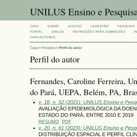
UNILUS Ensino e Pesquis
CAPA
SOBRE
ACESSO
CADASTRO
PESQUISA
PORTAL
UNILUS
INSTRUÇÕES PARA SUBMISSÃO
I
PARA AUTORES
Capa
>
Pesquisa
>
Perfil do autor
Perfil do autor
Fernandes, Caroline Ferreira, U
do Pará, UEPA, Belém, PA, Bras
v. 18, n. 52 (2021): UNILUS Ensino e Pesqui
AVALIAÇÃO EPIDEMIOLÓGICA DA DOE
ESTADO DO PARÁ, ENTRE 2010 E 2019
RESUMO
PDF
v. 20, n. 61 (2023): UNILUS Ensino e Pesqu
DISTRIBUIÇÃO ESPACIAL E PERFIL CL