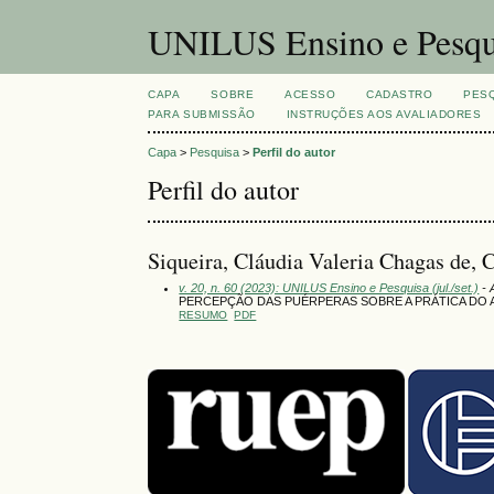
UNILUS Ensino e Pesqu
CAPA
SOBRE
ACESSO
CADASTRO
PES
PARA SUBMISSÃO
INSTRUÇÕES AOS AVALIADORES
Capa
>
Pesquisa
>
Perfil do autor
Perfil do autor
Siqueira, Cláudia Valeria Chagas de, 
v. 20, n. 60 (2023): UNILUS Ensino e Pesquisa (jul./set.)
- 
PERCEPÇÃO DAS PUÉRPERAS SOBRE A PRÁTICA DO A
RESUMO
PDF