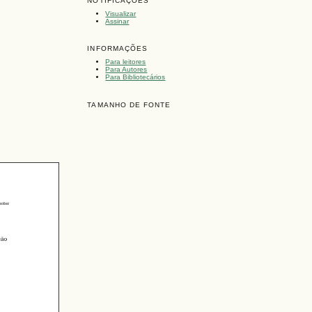
NOTIFICAÇÕES
Visualizar
Assinar
INFORMAÇÕES
Para leitores
Para Autores
Para Bibliotecários
TAMANHO DE FONTE