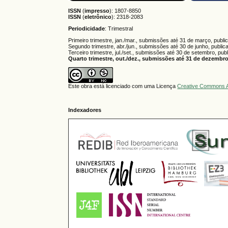
ISSN
(
impresso
): 1807-8850
ISSN
(
eletrônico
):
2318-2083
Periodicidade
: Trimestral
Primeiro trimestre, jan./mar., submissões até 31 de março, publi
Segundo trimestre, abr./jun., submissões até 30 de junho, public
Terceiro trimestre, jul./set., submissões até 30 de setembro, pub
Quarto trimestre, out./dez., submissões até 31 de dezembro,
Este obra está licenciado com uma Licença
Creative Commons A
Indexadores