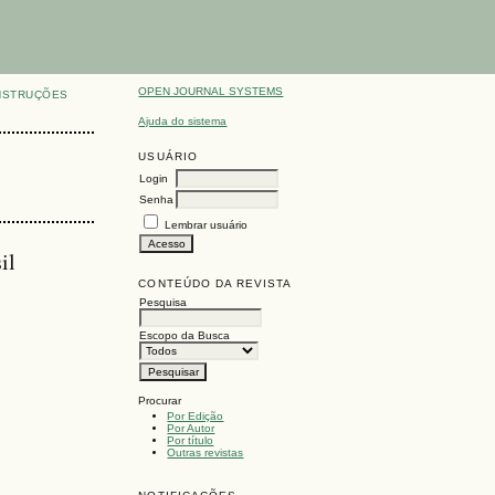
OPEN JOURNAL SYSTEMS
NSTRUÇÕES
Ajuda do sistema
USUÁRIO
Login
Senha
Lembrar usuário
il
CONTEÚDO DA REVISTA
Pesquisa
Escopo da Busca
Procurar
Por Edição
Por Autor
Por título
Outras revistas